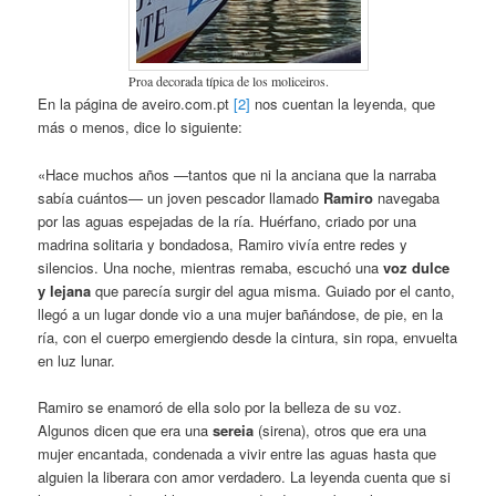
Proa decorada típica de los moliceiros.
En la página de aveiro.com.pt
[2]
nos cuentan la leyenda, que
más o menos, dice lo siguiente:
«Hace muchos años —tantos que ni la anciana que la narraba
sabía cuántos— un joven pescador llamado
Ramiro
navegaba
por las aguas espejadas de la ría. Huérfano, criado por una
madrina solitaria y bondadosa, Ramiro vivía entre redes y
silencios. Una noche, mientras remaba, escuchó una
voz dulce
y lejana
que parecía surgir del agua misma. Guiado por el canto,
llegó a un lugar donde vio a una mujer bañándose, de pie, en la
ría, con el cuerpo emergiendo desde la cintura, sin ropa, envuelta
en luz lunar.
Ramiro se enamoró de ella solo por la belleza de su voz.
Algunos dicen que era una
sereia
(sirena), otros que era una
mujer encantada, condenada a vivir entre las aguas hasta que
alguien la liberara con amor verdadero. La leyenda cuenta que si