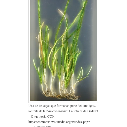
Una de las algas que formaban parte del «moliço».
Se trata de la
Zostera marina
. La foto es de Daderot
– Own work, CC0,
https://commons.wikimedia.org/w/index.php?