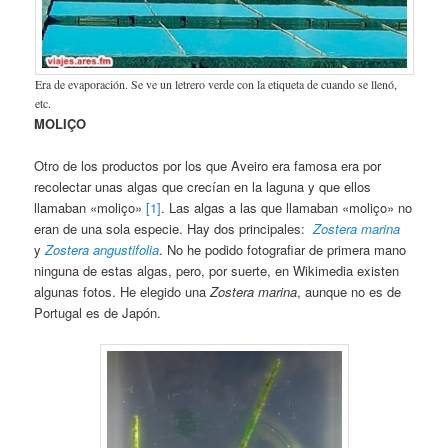
Era de evaporación. Se ve un letrero verde con la etiqueta de cuando se llenó,
etc.
MOLIÇO
Otro de los productos por los que Aveiro era famosa era por
recolectar unas algas que crecían en la laguna y que ellos
llamaban «moliço»
[1]
. Las algas a las que llamaban «moliço» no
eran de una sola especie. Hay dos principales:
Zostera marina
y
Zostera angustifolia
. No he podido fotografiar de primera mano
ninguna de estas algas, pero, por suerte, en Wikimedia existen
algunas fotos. He elegido una
Zostera marina
, aunque no es de
Portugal es de Japón.