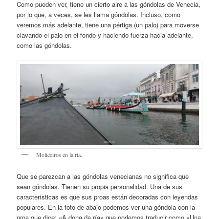
Como pueden ver, tiene un cierto aire a las góndolas de Venecia,
por lo que, a veces, se les llama góndolas. Incluso, como
veremos más adelante, tiene una pértiga (un palo) para moverse
clavando el palo en el fondo y haciendo fuerza hacia adelante,
como las góndolas.
Moliceiros en la ría.
Que se parezcan a las góndolas venecianas no significa que
sean góndolas. Tienen su propia personalidad. Una de sus
características es que sus proas están decoradas con leyendas
populares. En la foto de abajo podemos ver una góndola con la
proa que dice: «A dona da ría» que podemos traducir como «Una