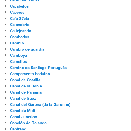
Burj Khalifa
Búsqueda de materia oscura
Buxoro (Bujara)
Cabo Bojador
Cabo de Buena esperanza
Cabo San Lucas
Cacabelos
Cáceres
Café S7ete
Calendario
Callejeando
Cambados
Cambio
Cambio de guardia
Camboya
Camellos
Camino de Santiago Portugués
Campamento beduino
Canal de Castilla
Canal de la Robie
Canal de Panamá
Canal de Suez