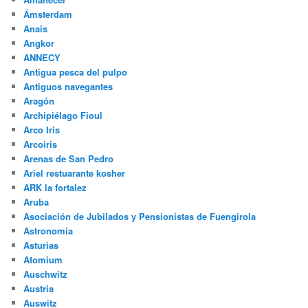
Alemania
Alla Kuli Kan
Alleppey
Almuradiel
Alozaina
Amanecer
Ámsterdam
Anais
Angkor
ANNECY
Antigua pesca del pulpo
Antiguos navegantes
Aragón
Archipiélago Fioul
Arco Iris
Arcoiris
Arenas de San Pedro
Ariel restuarante kosher
ARK la fortalez
Aruba
Asociación de Jubilados y Pensionistas de Fuengirola
Astronomía