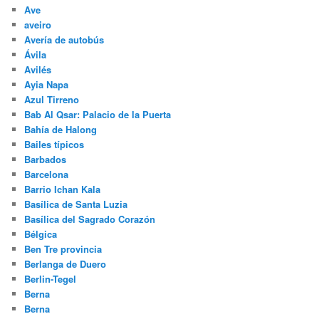
Asturias
Atomium
Auschwitz
Austria
Auswitz
Ave
aveiro
Avería de autobús
Ávila
Avilés
Ayia Napa
Azul Tirreno
Bab Al Qsar: Palacio de la Puerta
Bahía de Halong
Bailes típicos
Barbados
Barcelona
Barrio Ichan Kala
Basílica de Santa Luzia
Basílica del Sagrado Corazón
Bélgica