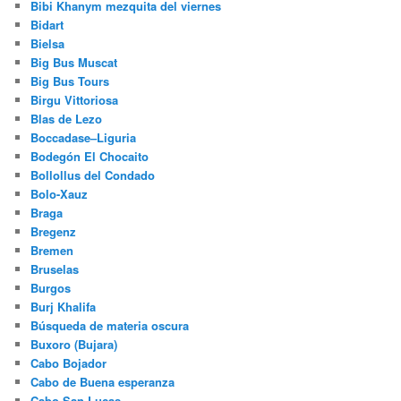
Ben Tre provincia
Berlanga de Duero
Berlin-Tegel
Berna
Berna
Bibi Khanym mezquita del viernes
Bidart
Bielsa
Big Bus Muscat
Big Bus Tours
Birgu Vittoriosa
Blas de Lezo
Boccadase–Liguria
Bodegón El Chocaito
Bollollus del Condado
Bolo-Xauz
Braga
Bregenz
Bremen
Bruselas
Burgos