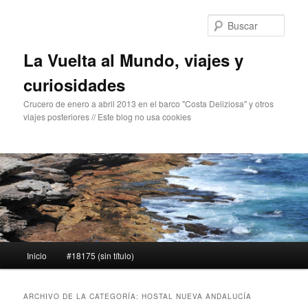
Ir
Ir
al
al
Busc
contenido
contenido
principal
secundario
La Vuelta al Mundo, viajes y
curiosidades
Crucero de enero a abril 2013 en el barco "Costa Deliziosa" y otros
viajes posteriores // Este blog no usa cookies
Menú
Inicio
#18175 (sin título)
principal
ARCHIVO DE LA CATEGORÍA:
HOSTAL NUEVA ANDALUCÍA