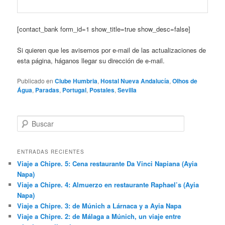
[contact_bank form_id=1 show_title=true show_desc=false]
Si quieren que les avisemos por e-mail de las actualizaciones de
esta página, háganos llegar su dirección de e-mail.
Publicado en
Clube Humbria
,
Hostal Nueva Andalucía
,
Olhos de
Água
,
Paradas
,
Portugal
,
Postales
,
Sevilla
B
u
s
c
ENTRADAS RECIENTES
a
Viaje a Chipre. 5: Cena restaurante Da Vinci Napiana (Ayia
r