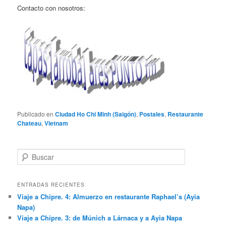
Contacto con nosotros:
Publicado en
Ciudad Ho Chi Minh (Saigón)
,
Postales
,
Restaurante
Chateau
,
Vietnam
B
u
s
c
ENTRADAS RECIENTES
a
Viaje a Chipre. 4: Almuerzo en restaurante Raphael’s (Ayia
r
Napa)
Viaje a Chipre. 3: de Múnich a Lárnaca y a Ayia Napa