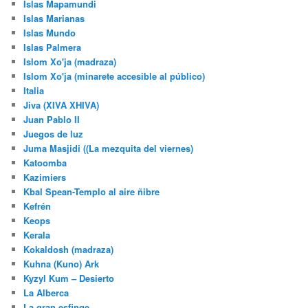
Islas Mapamundi
Islas Marianas
Islas Mundo
Islas Palmera
Islom Xo'ja (madraza)
Islom Xo'ja (minarete accesible al público)
Italia
Jiva (XIVA XHIVA)
Juan Pablo II
Juegos de luz
Juma Masjidi ((La mezquita del viernes)
Katoomba
Kazimiers
Kbal Spean-Templo al aire ñibre
Kefrén
Keops
Kerala
Kokaldosh (madraza)
Kuhna (Kuno) Ark
Kyzyl Kum – Desierto
La Alberca
La gran esfinge