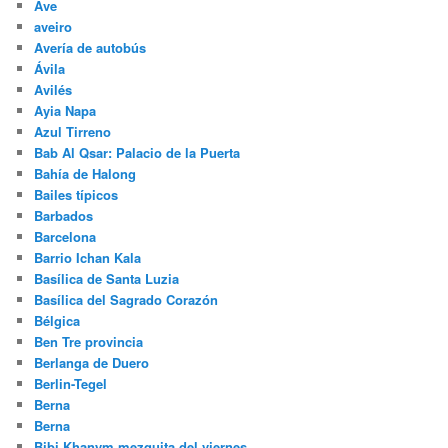
Ave
aveiro
Avería de autobús
Ávila
Avilés
Ayia Napa
Azul Tirreno
Bab Al Qsar: Palacio de la Puerta
Bahía de Halong
Bailes típicos
Barbados
Barcelona
Barrio Ichan Kala
Basílica de Santa Luzia
Basílica del Sagrado Corazón
Bélgica
Ben Tre provincia
Berlanga de Duero
Berlin-Tegel
Berna
Berna
Bibi Khanym mezquita del viernes