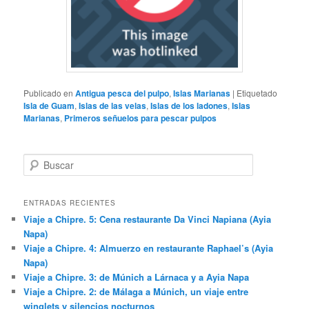
Publicado en
Antigua pesca del pulpo
,
Islas Marianas
|
Etiquetado
Isla de Guam
,
Islas de las velas
,
Islas de los ladones
,
Islas
Marianas
,
Primeros señuelos para pescar pulpos
B
u
s
c
ENTRADAS RECIENTES
a
Viaje a Chipre. 5: Cena restaurante Da Vinci Napiana (Ayia
r
Napa)
Viaje a Chipre. 4: Almuerzo en restaurante Raphael’s (Ayia
Napa)
Viaje a Chipre. 3: de Múnich a Lárnaca y a Ayia Napa
Viaje a Chipre. 2: de Málaga a Múnich, un viaje entre
winglets y silencios nocturnos