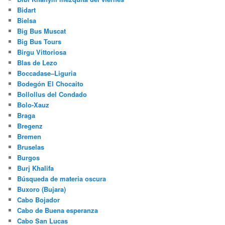
Bidart
Bielsa
Big Bus Muscat
Big Bus Tours
Birgu Vittoriosa
Blas de Lezo
Boccadase–Liguria
Bodegón El Chocaito
Bollollus del Condado
Bolo-Xauz
Braga
Bregenz
Bremen
Bruselas
Burgos
Burj Khalifa
Búsqueda de materia oscura
Buxoro (Bujara)
Cabo Bojador
Cabo de Buena esperanza
Cabo San Lucas