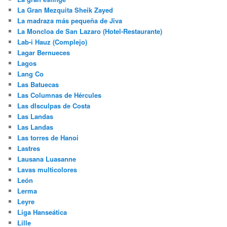
La Gran Mezquita Sheik Zayed
La madraza más pequeña de Jiva
La Moncloa de San Lazaro (Hotel-Restaurante)
Lab-i Hauz (Complejo)
Lagar Bernueces
Lagos
Lang Co
Las Batuecas
Las Columnas de Hércules
Las dIsculpas de Costa
Las Landas
Las Landas
Las torres de Hanoi
Lastres
Lausana Luasanne
Lavas multicolores
León
Lerma
Leyre
Liga Hanseática
Lille