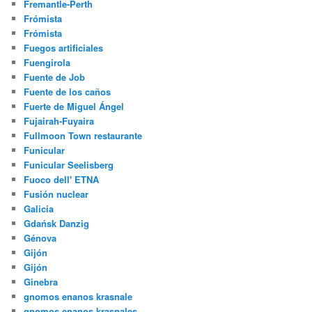
Fremantle-Perth
Frómista
Frómista
Fuegos artificiales
Fuengirola
Fuente de Job
Fuente de los caños
Fuerte de Miguel Ángel
Fujairah-Fuyaira
Fullmoon Town restaurante
Funicular
Funicular Seelisberg
Fuoco dell' ETNA
Fusión nuclear
Galicia
Gdańsk Danzig
Génova
Gijón
Gijón
Ginebra
gnomos enanos krasnale
gnomos enanos krasnales