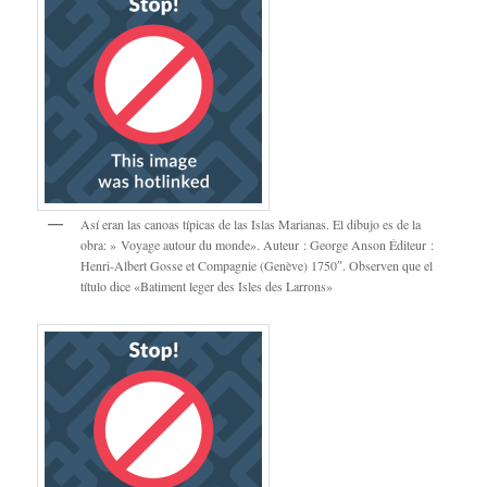
Así eran las canoas típicas de las Islas Marianas. El dibujo es de la
obra: » Voyage autour du monde». Auteur : George Anson Éditeur :
Henri-Albert Gosse et Compagnie (Genève) 1750″. Observen que el
título dice «Batiment leger des Isles des Larrons»