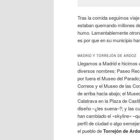
Tras la comida seguimos viaj
estaban quemando millones d
humo. Lamentablemente otrora
es por que en su municipio ha
MADRID Y TORREJÓN DE ARDOZ
Llegamos a Madrid e hicimos un
diversos nombres: Paseo Reco
por fuera el Museo del Parado;
Correos y el Museo de las Co
de arriba hacia abajo; el Muse
Calatrava en la Plaza de Cast
diseño –¿les suena–?; y las cu
han cambiado el «skyline» –q
perfil de ciudad o algo semejan
el pueblo de
Torrejón de Ard