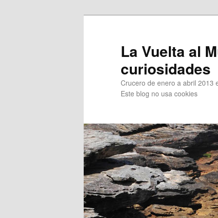
Ir
Ir
al
al
contenido
contenido
La Vuelta al M
principal
secundario
curiosidades
Crucero de enero a abril 2013 en
Este blog no usa cookies