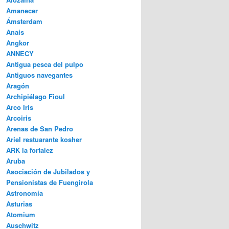
Amanecer
Ámsterdam
Anais
Angkor
ANNECY
Antigua pesca del pulpo
Antiguos navegantes
Aragón
Archipiélago Fioul
Arco Iris
Arcoiris
Arenas de San Pedro
Ariel restuarante kosher
ARK la fortalez
Aruba
Asociación de Jubilados y
Pensionistas de Fuengirola
Astronomía
Asturias
Atomium
Auschwitz