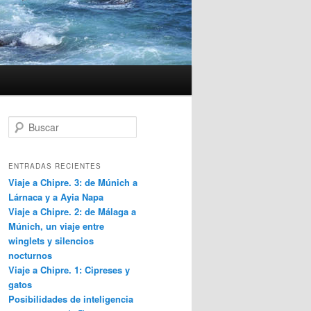
B
u
s
c
ENTRADAS RECIENTES
a
Viaje a Chipre. 3: de Múnich a
r
Lárnaca y a Ayia Napa
Viaje a Chipre. 2: de Málaga a
Múnich, un viaje entre
winglets y silencios
nocturnos
Viaje a Chipre. 1: Cipreses y
gatos
Posibilidades de inteligencia