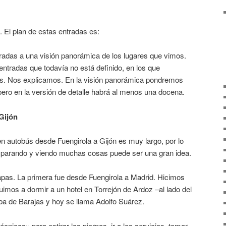
. El plan de estas entradas es:
radas a una visión panorámica de los lugares que vimos.
tradas que todavía no está definido, en los que
es. Nos explicamos. En la visión panorámica pondremos
 pero en la versión de detalle habrá al menos una docena.
 Gijón
 en autobús desde Fuengirola a Gijón es muy largo, por lo
 parando y viendo muchas cosas puede ser una gran idea.
apas. La primera fue desde Fuengirola a Madrid. Hicimos
fuimos a dormir a un hotel en Torrejón de Ardoz –al lado del
ba de Barajas y hoy se llama Adolfo Suárez.
nicas» para estirar las piernas, ir a los servicios, tomar