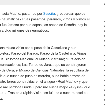
e hacia Madrid. pasamos por
Seseña
, ¿recuerdan que se
e neumáticos? Pues pasamos, paramos, vimos y olimos el
 fue famosa por sus capas, las capas de Seseña, hoy lo
n ardido millones de neumáticos.
a rápida visita por el paso de la Castellana y sus
letos, Paseo del Parado, Paseo de la Castellana. Vimos
 la Biblioteca Nacional; el Museo Marítimo; el Palacio de
municaciones; Las Torres de Jerez, que se construyeron
o de Cera; el Museo de Ciencias Naturales; la escultura de
illa que nunca se puso en marcha, pues había errores de
atro torres construidas en el antiguo «Real Madrid» y que
ue me perdone Fundeu, pero me suena mejor «skyline» que
te–. Tras esta rápida visita nos fuimos a nuestro hotel en
oz
.