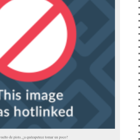
uelto de pisto, ¿a quéeapetece tomar un poco?