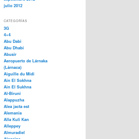
julio 2012
CATEGORÍAS
3G
4×4
Abu Dabi
Abu Dhabi
Abusir
Aeropuerto de Lárnaka
(Lárnaca)
Aiguille du Midi
Ain El Sokhna
Ain El Sukhna
Al-Biruni
Alappuzha
Alea jacta est
Alemania
Alla Kuli Kan
Alleppey
Almuradiel
Alozaina