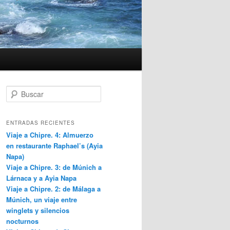
B
u
s
c
ENTRADAS RECIENTES
a
Viaje a Chipre. 4: Almuerzo
r
en restaurante Raphael’s (Ayia
Napa)
Viaje a Chipre. 3: de Múnich a
Lárnaca y a Ayia Napa
Viaje a Chipre. 2: de Málaga a
Múnich, un viaje entre
winglets y silencios
nocturnos