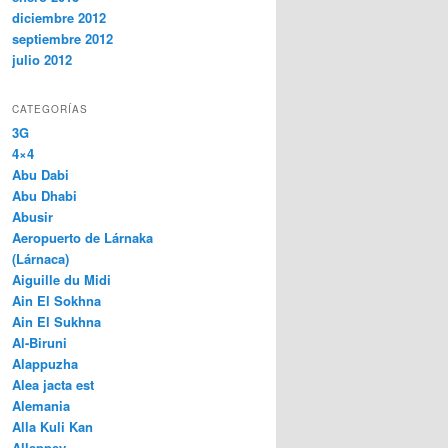
diciembre 2012
septiembre 2012
julio 2012
CATEGORÍAS
3G
4×4
Abu Dabi
Abu Dhabi
Abusir
Aeropuerto de Lárnaka
(Lárnaca)
Aiguille du Midi
Ain El Sokhna
Ain El Sukhna
Al-Biruni
Alappuzha
Alea jacta est
Alemania
Alla Kuli Kan
Alleppey