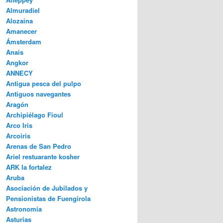
Almuradiel
Alozaina
Amanecer
Ámsterdam
Anais
Angkor
ANNECY
Antigua pesca del pulpo
Antiguos navegantes
Aragón
Archipiélago Fioul
Arco Iris
Arcoiris
Arenas de San Pedro
Ariel restuarante kosher
ARK la fortalez
Aruba
Asociación de Jubilados y
Pensionistas de Fuengirola
Astronomía
Asturias