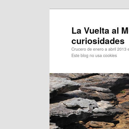
Ir
Ir
al
al
contenido
contenido
La Vuelta al M
principal
secundario
curiosidades
Crucero de enero a abril 2013 en
Este blog no usa cookies