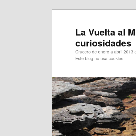
Ir
Ir
al
al
contenido
contenido
La Vuelta al M
principal
secundario
curiosidades
Crucero de enero a abril 2013 en
Este blog no usa cookies