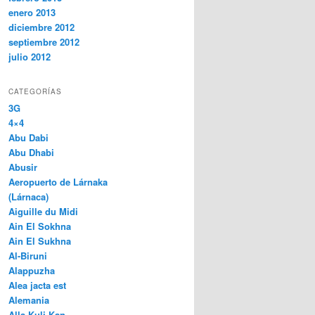
enero 2013
diciembre 2012
septiembre 2012
julio 2012
CATEGORÍAS
3G
4×4
Abu Dabi
Abu Dhabi
Abusir
Aeropuerto de Lárnaka
(Lárnaca)
Aiguille du Midi
Ain El Sokhna
Ain El Sukhna
Al-Biruni
Alappuzha
Alea jacta est
Alemania
Alla Kuli Kan