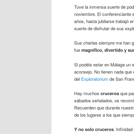
Tuve la inmensa suerte de pode
noviembre. El conferenciante e
años, hasta jubilarse trabajó en
suerte de disfrutar de sus expl
Sus charlas siempre me han g
fue
magnífico, divertido y s
Si podéis estar en Málaga un s
aconsejo. No tienen nada que e
del
Exploratorium
de San Franc
Hay muchos
cruceros
que par
sábados señalados, os recomie
Recuerden que durante nuestra
de los lugares a los que siem
Y no solo cruceros
. Infinida