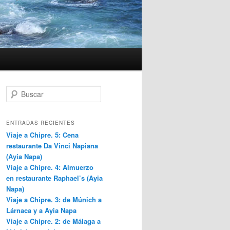
B
u
s
c
ENTRADAS RECIENTES
a
Viaje a Chipre. 5: Cena
r
restaurante Da Vinci Napiana
(Ayia Napa)
Viaje a Chipre. 4: Almuerzo
en restaurante Raphael’s (Ayia
Napa)
Viaje a Chipre. 3: de Múnich a
Lárnaca y a Ayia Napa
Viaje a Chipre. 2: de Málaga a