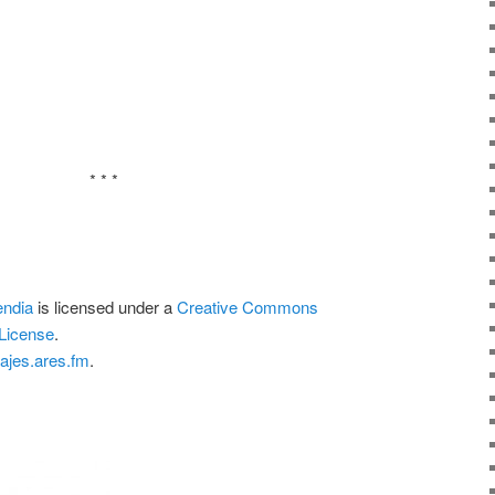
* * *
endia
is licensed under a
Creative Commons
License
.
iajes.ares.fm
.