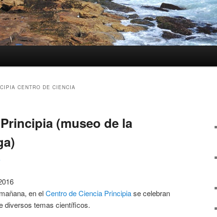
CIPIA CENTRO DE CIENCIA
Principia (museo de la
ga)
6
2016
 mañana, en el
Centro de Ciencia Principia
se celebran
 diversos temas científicos.