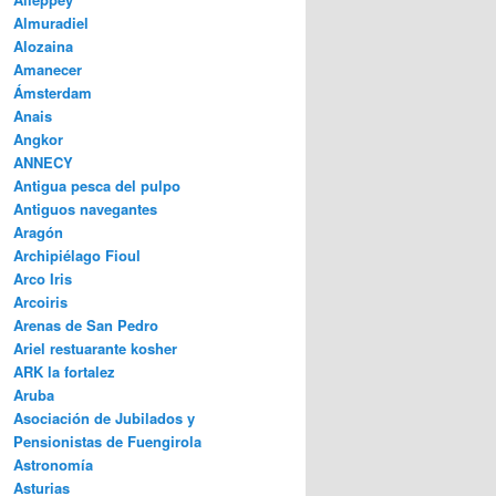
Almuradiel
Alozaina
Amanecer
Ámsterdam
Anais
Angkor
ANNECY
Antigua pesca del pulpo
Antiguos navegantes
Aragón
Archipiélago Fioul
Arco Iris
Arcoiris
Arenas de San Pedro
Ariel restuarante kosher
ARK la fortalez
Aruba
Asociación de Jubilados y
Pensionistas de Fuengirola
Astronomía
Asturias