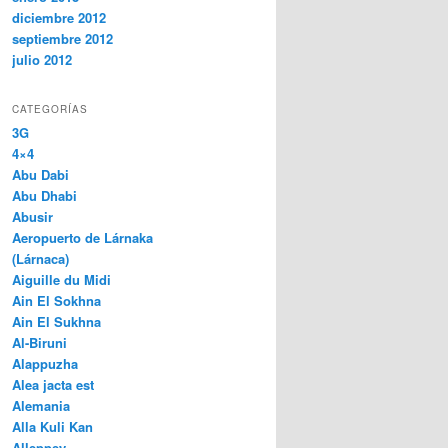
diciembre 2012
septiembre 2012
julio 2012
CATEGORÍAS
3G
4×4
Abu Dabi
Abu Dhabi
Abusir
Aeropuerto de Lárnaka
(Lárnaca)
Aiguille du Midi
Ain El Sokhna
Ain El Sukhna
Al-Biruni
Alappuzha
Alea jacta est
Alemania
Alla Kuli Kan
Alleppey