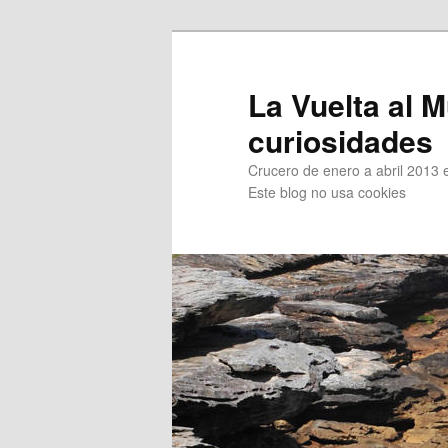
Ir
Ir
al
al
contenido
contenido
La Vuelta al M
principal
secundario
curiosidades
Crucero de enero a abril 2013 en
Este blog no usa cookies