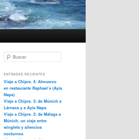
B
u
s
c
ENTRADAS RECIENTES
a
Viaje a Chipre. 4: Almuerzo
r
en restaurante Raphael’s (Ayia
Napa)
Viaje a Chipre. 3: de Múnich a
Lárnaca y a Ayia Napa
Viaje a Chipre. 2: de Málaga a
Múnich, un viaje entre
winglets y silencios
nocturnos