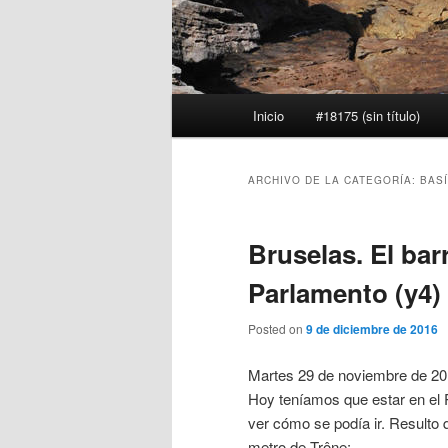
Menú
Inicio
#18175 (sin título)
principal
ARCHIVO DE LA CATEGORÍA:
BAS
Bruselas. El bar
Parlamento (y4)
Posted on
9 de diciembre de 2016
Martes 29 de noviembre de 2
Hoy teníamos que estar en el 
ver cómo se podía ir. Resulto 
metro de Trône: