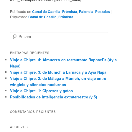
[contact_bank form_id=»1″ form_title=»show»
form_description=»show»][/contact_bank]
Publicado en
Canal de Castilla
,
Frómista
,
Palencia
,
Postales
|
Etiquetado
Canal de Castilla
,
Frómista
B
u
s
c
ENTRADAS RECIENTES
a
Viaje a Chipre. 4: Almuerzo en restaurante Raphael’s (Ayia
r
Napa)
Viaje a Chipre. 3: de Múnich a Lárnaca y a Ayia Napa
Viaje a Chipre. 2: de Málaga a Múnich, un viaje entre
winglets y silencios nocturnos