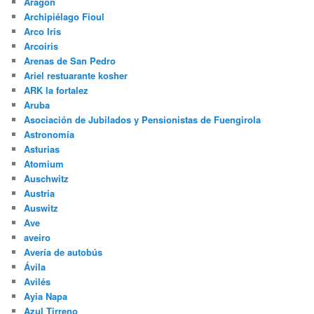
Amanecer
Ámsterdam
Anais
Angkor
ANNECY
Antigua pesca del pulpo
Antiguos navegantes
Aragón
Archipiélago Fioul
Arco Iris
Arcoiris
Arenas de San Pedro
Ariel restuarante kosher
ARK la fortalez
Aruba
Asociación de Jubilados y Pensionistas de Fuengirola
Astronomía
Asturias
Atomium
Auschwitz
Austria
Auswitz