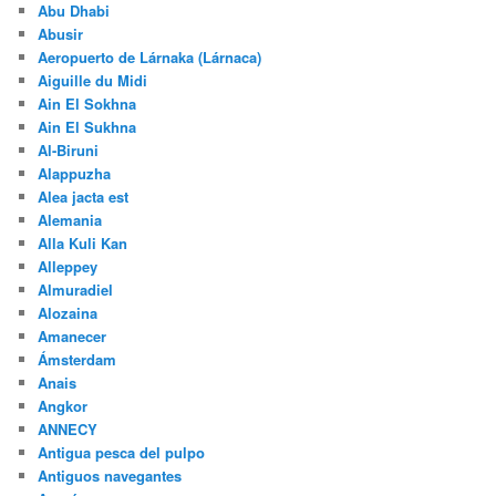
julio 2012
CATEGORÍAS
3G
4×4
Abu Dabi
Abu Dhabi
Abusir
Aeropuerto de Lárnaka (Lárnaca)
Aiguille du Midi
Ain El Sokhna
Ain El Sukhna
Al-Biruni
Alappuzha
Alea jacta est
Alemania
Alla Kuli Kan
Alleppey
Almuradiel
Alozaina