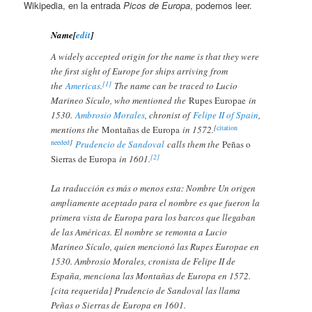
Wikipedia, en la entrada
Picos de Europa
, podemos leer.
Name[
edit
]
A widely accepted origin for the name is that they were
the first sight of Europe for ships arriving from
[1]
the
Americas
.
The name can be traced to Lucio
Marineo Sículo, who mentioned the
Rupes Europae
in
1530.
Ambrosio Morales
, chronist of
Felipe II of Spain
,
[
citation
mentions the
Montañas de Europa
in 1572.
needed
]
Prudencio de Sandoval
calls them the
Peñas o
[2]
Sierras de Europa
in 1601.
La traducción es más o menos esta: Nombre Un origen
ampliamente aceptado para el nombre es que fueron la
primera vista de Europa para los barcos que llegaban
de las Américas. El nombre se remonta a Lucio
Marineo Sículo, quien mencionó las Rupes Europae en
1530. Ambrosio Morales, cronista de Felipe II de
España, menciona las Montañas de Europa en 1572.
[cita requerida] Prudencio de Sandoval las llama
Peñas o Sierras de Europa en 1601.