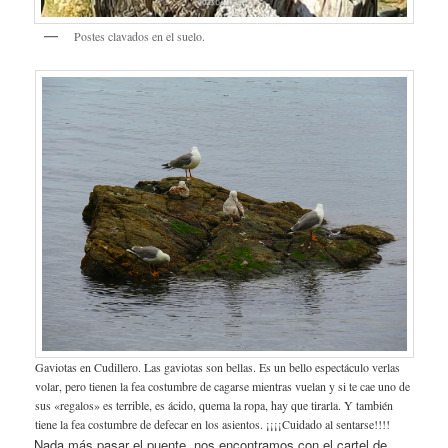
Postes clavados en el suelo.
Gaviotas en Cudillero. Las gaviotas son bellas. Es un bello espectáculo verlas
volar, pero tienen la fea costumbre de cagarse mientras vuelan y si te cae uno de
sus «regalos» es terrible, es ácido, quema la ropa, hay que tirarla. Y también
tiene la fea costumbre de defecar en los asientos. ¡¡¡¡Cuidado al sentarse!!!!
Nada más pasar el puente, nos encontramos con el cartel de