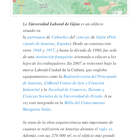
La
Universidad Laboral de Gijón
es un edificio
situado en
la
parroquia
de
Cabueñes
del
concejo
de
Gijón
(
Prin
cipado de Asturias
,
España
). Desde su construcción
entre
1948
y
1957
, y hasta la década de 1980, fue sede
de una
institución franquista
orientada a educar a los
hijos de los trabajadores. En 2007 se reinventó bajo la
marca
Laboral Ciudad de la Cultura
, que engloba
equipamientos como la
Radiotelevisión del Principado
de Asturias
,
LABoral Centro de Arte y Creación
Industrial
y la
Facultad de Comercio, Turismo y
Ciencias Sociales de la Universidad de Oviedo
.​ A su
vez está integrada en la
Milla del Conocimiento
Margarita Salas
.​
Se trata de la obra arquitectónica más importante de
cuantas se realizaron en Asturias durante el
siglo xx
.
Además, con sus 270 000 m², es el edificio más grande