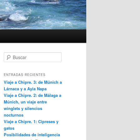
B
u
s
c
ENTRADAS RECIENTES
a
Viaje a Chipre. 3: de Múnich a
r
Lárnaca y a Ayia Napa
Viaje a Chipre. 2: de Málaga a
Múnich, un viaje entre
winglets y silencios
nocturnos
Viaje a Chipre. 1: Cipreses y
gatos
Posibilidades de inteligencia