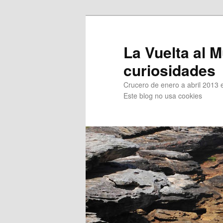
Ir
Ir
al
al
contenido
contenido
La Vuelta al M
principal
secundario
curiosidades
Crucero de enero a abril 2013 en
Este blog no usa cookies