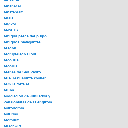
Amanecer
Ámsterdam
Anais
Angkor
ANNECY
Antigua pesca del pulpo
Antiguos navegantes
Aragón
Archipiélago Fioul
Arco Iris
Arcoiris
Arenas de San Pedro
Ariel restuarante kosher
ARK la fortalez
Aruba
Asociación de Jubilados y
Pensionistas de Fuengirola
Astronomía
Asturias
Atomium
Auschwitz