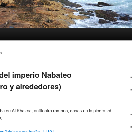
19
del imperio Nabateo
oro y alrededores)
mba de Al Khazna, anfiteatro romano, casas en la piedra,
el
s
,…
ps://viajes.ares.fm/?p=11191