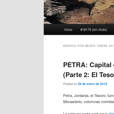
Menú
Inicio
#18175 (sin título)
principal
ARCHIVO POR MESES:
ENERO 20
PETRA: Capital 
(Parte 2: El Tes
Posted on
26 de enero de 2019
Petra, Jordania,
el Tesoro
, tu
Monasterio,
columnas corintia
La primera parte está aquí:
htt