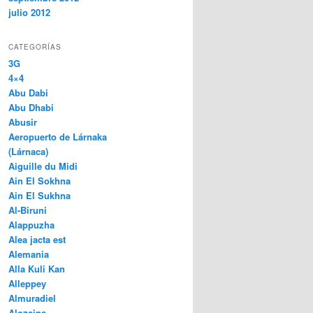
julio 2012
CATEGORÍAS
3G
4×4
Abu Dabi
Abu Dhabi
Abusir
Aeropuerto de Lárnaka
(Lárnaca)
Aiguille du Midi
Ain El Sokhna
Ain El Sukhna
Al-Biruni
Alappuzha
Alea jacta est
Alemania
Alla Kuli Kan
Alleppey
Almuradiel
Alozaina