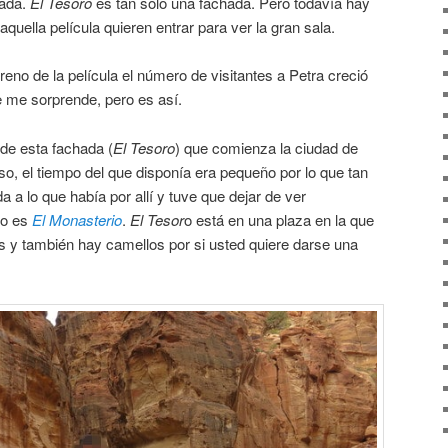
nada.
El Tesoro
es tan solo una fachada. Pero todavía hay
quella película quieren entrar para ver la gran sala.
treno de la película el número de visitantes a Petra creció
me sorprende, pero es así.
de esta fachada (
El Tesoro
) que comienza la ciudad de
so, el tiempo del que disponía era pequeño por lo que tan
a a lo que había por allí y tuve que dejar de ver
mo es
El Monasterio
.
El Tesor
o está en una plaza en la que
s y también hay camellos por si usted quiere darse una