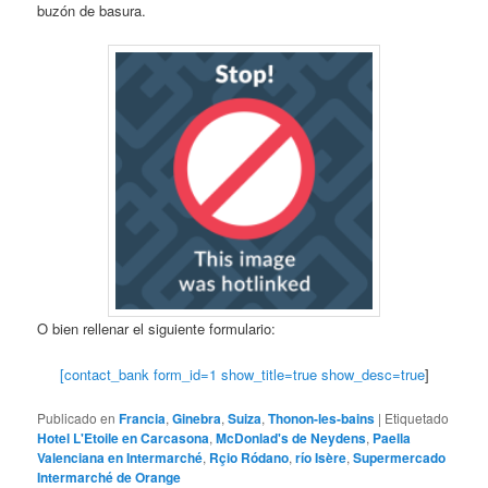
buzón de basura.
O bien rellenar el siguiente formulario:
[contact_bank form_id=1 show_title=true show_desc=true
]
Publicado en
Francia
,
Ginebra
,
Suiza
,
Thonon-les-bains
|
Etiquetado
Hotel L'Etoile en Carcasona
,
McDonlad's de Neydens
,
Paella
Valenciana en Intermarché
,
Rçio Ródano
,
río Isère
,
Supermercado
Intermarché de Orange