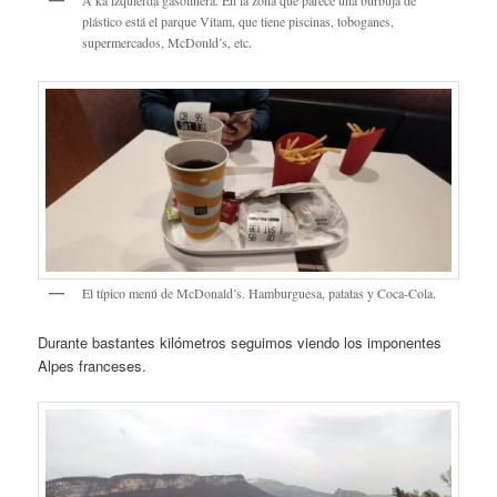
A ka izquierda gasolinera. En la zona que parece una búrbuja de
plástico está el parque Vitam, que tiene piscinas, toboganes,
supermercados, McDonld’s, etc.
El típico menú de McDonald’s. Hamburguesa, patatas y Coca-Cola.
Durante bastantes kilómetros seguimos viendo los imponentes
Alpes franceses.