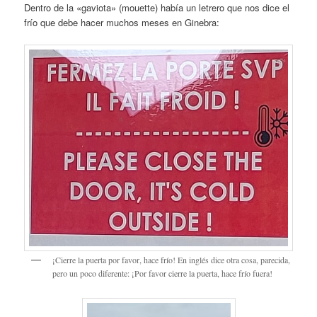
Dentro de la «gaviota» (mouette) había un letrero que nos dice el
frío que debe hacer muchos meses en Ginebra:
¡Cierre la puerta por favor, hace frío! En inglés dice otra cosa, parecida,
pero un poco diferente: ¡Por favor cierre la puerta, hace frío fuera!