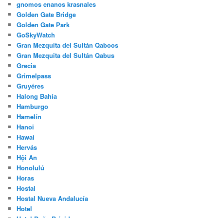
gnomos enanos krasnales
Golden Gate Bridge
Golden Gate Park
GoSkyWatch
Gran Mezquita del Sultán Qaboos
Gran Mezquita del Sultán Qabus
Grecia
Grimelpass
Gruyéres
Halong Bahía
Hamburgo
Hamelín
Hanoi
Hawai
Hervás
Hội An
Honolulú
Horas
Hostal
Hostal Nueva Andalucía
Hotel