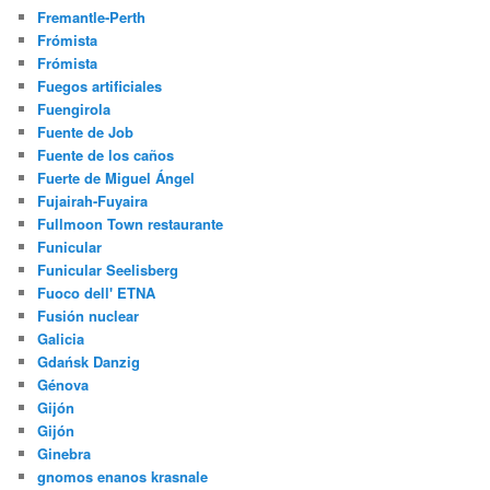
Fremantle-Perth
Frómista
Frómista
Fuegos artificiales
Fuengirola
Fuente de Job
Fuente de los caños
Fuerte de Miguel Ángel
Fujairah-Fuyaira
Fullmoon Town restaurante
Funicular
Funicular Seelisberg
Fuoco dell' ETNA
Fusión nuclear
Galicia
Gdańsk Danzig
Génova
Gijón
Gijón
Ginebra
gnomos enanos krasnale