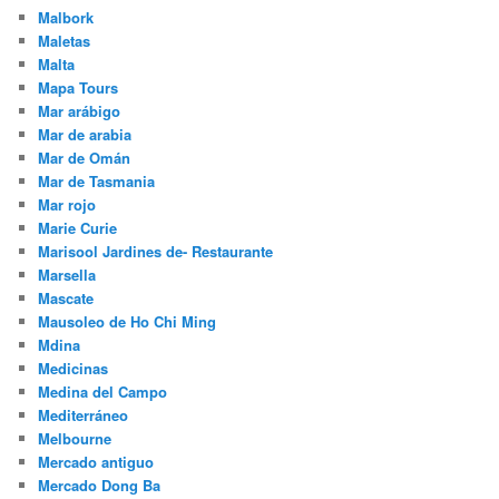
Malbork
Maletas
Malta
Mapa Tours
Mar arábigo
Mar de arabia
Mar de Omán
Mar de Tasmania
Mar rojo
Marie Curie
Marisool Jardines de- Restaurante
Marsella
Mascate
Mausoleo de Ho Chi Ming
Mdina
Medicinas
Medina del Campo
Mediterráneo
Melbourne
Mercado antiguo
Mercado Dong Ba