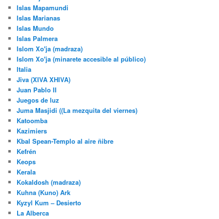
Islas Mapamundi
Islas Marianas
Islas Mundo
Islas Palmera
Islom Xo'ja (madraza)
Islom Xo'ja (minarete accesible al público)
Italia
Jiva (XIVA XHIVA)
Juan Pablo II
Juegos de luz
Juma Masjidi ((La mezquita del viernes)
Katoomba
Kazimiers
Kbal Spean-Templo al aire ñibre
Kefrén
Keops
Kerala
Kokaldosh (madraza)
Kuhna (Kuno) Ark
Kyzyl Kum – Desierto
La Alberca