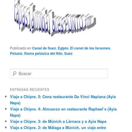
Publicado en
Canal de Suez
,
Egipto
,
El canal de los faraones
,
Pelusio
,
Rama pelúsica del Nilo
,
Suez
B
u
s
c
ENTRADAS RECIENTES
a
Viaje a Chipre. 5: Cena restaurante Da Vinci Napiana (Ayia
r
Napa)
Viaje a Chipre. 4: Almuerzo en restaurante Raphael’s (Ayia
Napa)
Viaje a Chipre. 3: de Múnich a Lárnaca y a Ayia Napa
Viaje a Chipre. 2: de Málaga a Múnich, un viaje entre