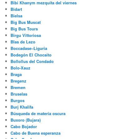
Bibi Khanym mezquita del viernes
Bidart
Bielsa
Big Bus Muscat
Big Bus Tours
Birgu Vittoriosa
Blas de Lezo
Boccadase–Liguria
Bodegón El Chocaito
Bollollus del Condado
Bolo-Xauz
Braga
Bregenz
Bremen
Bruselas
Burgos
Burj Khalifa
Búsqueda de materia oscura
Buxoro (Bujara)
Cabo Bojador
Cabo de Buena esperanza