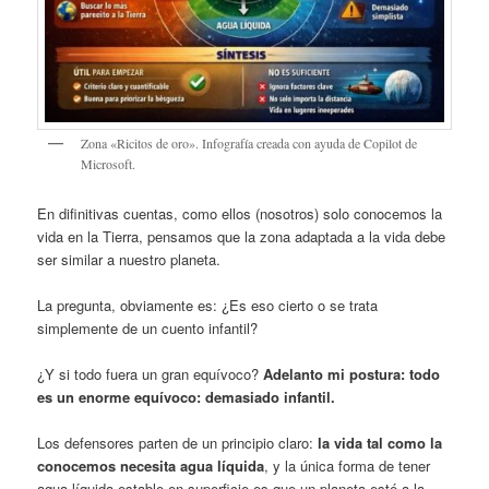
Zona «Ricitos de oro». Infografía creada con ayuda de Copilot de
Microsoft.
En difinitivas cuentas, como ellos (nosotros) solo conocemos la
vida en la Tierra, pensamos que la zona adaptada a la vida debe
ser similar a nuestro planeta.
La pregunta, obviamente es: ¿Es eso cierto o se trata
simplemente de un cuento infantil?
¿Y si todo fuera un gran equívoco?
Adelanto mi postura: todo
es un enorme equívoco: demasiado infantil.
Los defensores parten de un principio claro:
la vida tal como la
conocemos necesita agua líquida
, y la única forma de tener
agua líquida estable en superficie es que un planeta esté a la