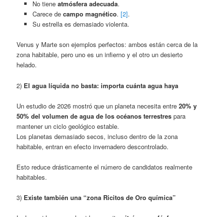
No tiene
atmósfera adecuada
.
Carece de
campo magnético
.
[2]
.
Su estrella es demasiado violenta.
Venus y Marte son ejemplos perfectos: ambos están cerca de la
zona habitable, pero uno es un infierno y el otro un desierto
helado.
2)
El agua líquida no basta: importa cuánta agua haya
Un estudio de 2026 mostró que un planeta necesita entre
20% y
50% del volumen de agua de los océanos terrestres
para
mantener un ciclo geológico estable.
Los planetas demasiado secos, incluso dentro de la zona
habitable, entran en efecto invernadero descontrolado.
Esto reduce drásticamente el número de candidatos realmente
habitables.
3)
Existe también una “zona Ricitos de Oro química”