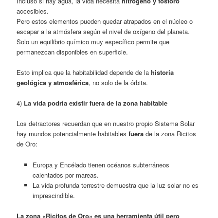
Incluso si hay agua, la vida necesita
nitrógeno y fósforo
accesibles.
Pero estos elementos pueden quedar atrapados en el núcleo o
escapar a la atmósfera según el nivel de oxígeno del planeta.
Solo un equilibrio químico muy específico permite que
permanezcan disponibles en superficie.
Esto implica que la habitabilidad depende de la
historia
geológica y atmosférica
, no solo de la órbita.
4)
La vida podría existir fuera de la zona habitable
Los detractores recuerdan que en nuestro propio Sistema Solar
hay mundos potencialmente habitables
fuera
de la zona Ricitos
de Oro:
Europa y Encélado tienen océanos subterráneos
calentados por mareas.
La vida profunda terrestre demuestra que la luz solar no es
imprescindible.
La zona «Ricitos de Oro» es una herramienta útil pero