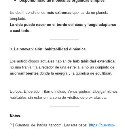
Disponibilidad de moléculas orgánicas simples
.
Es decir, condiciones
más extremas
que las de un planeta
templado.
La vida puede nacer en el borde del caos y luego adaptarse
a casi todo.
3.
La nueva visión: habitabilidad dinámica
Los astrobiólogos actuales hablan de
habitabilidad extendida
:
no una franja fija alrededor de una estrella, sino un conjunto de
microambientes
donde la energía y la química se equilibran.
Europa, Encélado, Titán o incluso Venus podrían albergar nichos
habitables sin estar en la zona de «ricitos de oro» clásica.
Notas
[1] Cuentos_de_hadas_fandom.
Los tres osos
.
https://cuentos-