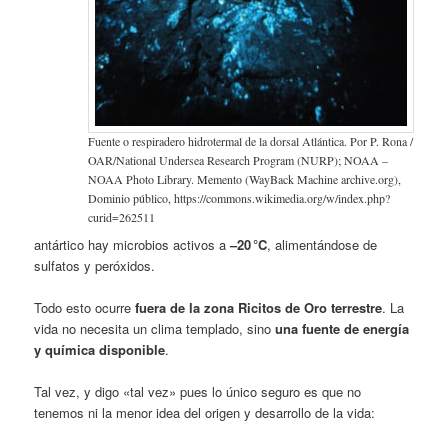
Fuente o respiradero hidrotermal de la dorsal Atlántica. Por P. Rona /
OAR/National Undersea Research Program (NURP); NOAA –
NOAA Photo Library. Memento (WayBack Machine archive.org),
Dominio público, https://commons.wikimedia.org/w/index.php?
curid=262511
antártico hay microbios activos a
–20 °C
, alimentándose de
sulfatos y peróxidos.
Todo esto ocurre
fuera de la zona Ricitos de Oro terrestre
. La
vida no necesita un clima templado, sino
una fuente de energía
y química disponible
.
Tal vez, y digo «tal vez» pues lo único seguro es que no
tenemos ni la menor idea del origen y desarrollo de la vida: