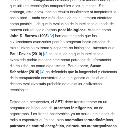
que utilizan tecnologías comparables a las humanas. Sin
embargo, esta aproximación resulta insuficiente si aceptamos la
posibilidad —cada vez más discutida en la literatura científica
como posible— de que la evolución de la inteligencia tienda de
manera natural hacia formas
post‑biológicas
. Autores como
John D. Barrow (1998)
[2]
han argumentado que las
civilizaciones avanzadas podrían progresar hacia estados de
miniaturización extrema y soportes no biológicos, mientras que
Paul Davies (2010)
[3]
ha insistido en que la inteligencia
avanzada podría manifestarse como patrones de información
distribuidos, no como organismos. Por su parte,
Susan
Schneider (2016)
[4]
ha defendido que la longevidad y eficiencia
de la computación convierten a la inteligencia artificial en el
destino evolutivo más probable de cualquier civilización
tecnológica.
Desde esta perspectiva, el SETI debe transformarse en un
programa de búsqueda de
procesos inteligentes
, no de
organismos. Las firmas observables ya no serían emisiones de
radio o espectros químicos, sino
anomalías termodinámicas
,
patrones de control energético
,
estructuras autoorganizadas