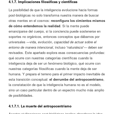
4.1.
7. Implicaciones filosóficas y científicas
La posibilidad de que la inteligencia evolucione hacia formas
post‑biológicas no solo transforma nuestra manera de buscar
otras mentes en el cosmos:
reconfigura los cimientos mismos
de cómo entendemos la realidad
. Si la mente puede
emanciparse del cuerpo, si la conciencia puede sostenerse en
soportes no orgánicos, entonces conceptos que dábamos por
universales —vida, evolución,
capacidad de actuar sobre el
entorno de manera intencional
, incluso “naturaleza”— deben ser
revisados. Este apartado explora esas consecuencias profundas:
qué ocurre con nuestras categorías científicas cuando la
inteligencia deja de ser un fenómeno biológico, qué ocurre con
nuestras categorías filosóficas cuando la mente deja de ser
humana. Y prepara el terreno para el primer impacto inevitable de
esta transición conceptual:
el derrumbe del antropocentrismo
,
la constatación de que la inteligencia humana no es el modelo,
sino un caso particular dentro de un espectro mucho más amplio
de posibilidades.
4.1.
7.1. La muerte del antropocentrismo
Aceptar civilizaciones post‑biológicas implica abandonar la idea