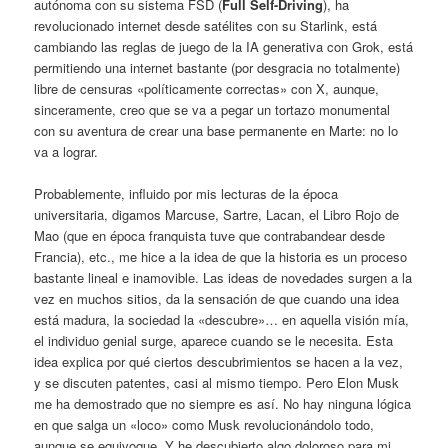
autónoma con su sistema FSD (
Full Self-Driving
), ha
revolucionado internet desde satélites con su Starlink, está
cambiando las reglas de juego de la IA generativa con Grok, está
permitiendo una internet bastante (por desgracia no totalmente)
libre de censuras «políticamente correctas» con X, aunque,
sinceramente, creo que se va a pegar un tortazo monumental
con su aventura de crear una base permanente en Marte: no lo
va a lograr.
Probablemente, influido por mis lecturas de la época
universitaria, digamos Marcuse, Sartre, Lacan, el Libro Rojo de
Mao (que en época franquista tuve que contrabandear desde
Francia), etc., me hice a la idea de que la historia es un proceso
bastante lineal e inamovible. Las ideas de novedades surgen a la
vez en muchos sitios, da la sensación de que cuando una idea
está madura, la sociedad la «descubre»… en aquella visión mía,
el individuo genial surge, aparece cuando se le necesita. Esta
idea explica por qué ciertos descubrimientos se hacen a la vez,
y se discuten patentes, casi al mismo tiempo. Pero Elon Musk
me ha demostrado que no siempre es así. No hay ninguna lógica
en que salga un «loco» como Musk revolucionándolo todo,
aunque se equivoque. Y he descubierto algo doloroso para mi