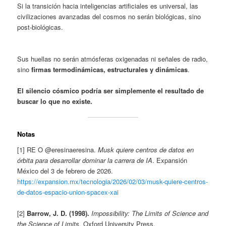
Si la transición hacia inteligencias artificiales es universal, las
civilizaciones avanzadas del cosmos no serán biológicas, sino
post‑biológicas.
Sus huellas no serán atmósferas oxigenadas ni señales de radio,
sino
firmas termodinámicas, estructurales y dinámicas
.
El silencio cósmico podría ser simplemente el resultado de
buscar lo que no existe.
Notas
[1] RE O @eresinaeresina.
Musk quiere centros de datos en
órbita para desarrollar dominar la carrera de IA
. Expansión
México del 3 de febrero de 2026.
https://expansion.mx/tecnologia/2026/02/03/musk-quiere-centros-
de-datos-espacio-union-spacex-xai
[2]
Barrow, J. D. (1998).
Impossibility: The Limits of Science and
the Science of Limits.
Oxford University Press.