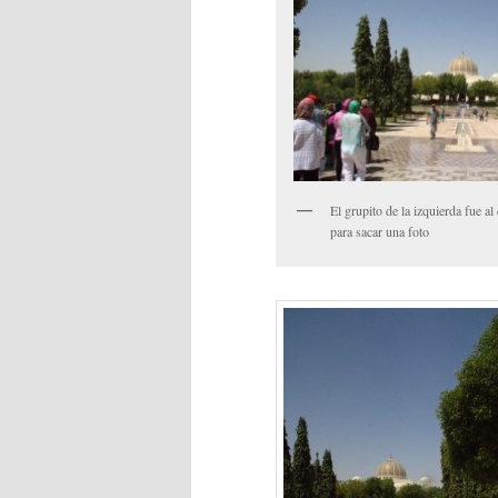
El grupito de la izquierda fue a
para sacar una foto