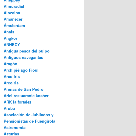
Almuradiel
Alozaina
Amanecer
Ámsterdam
Anais
Angkor
ANNECY
Antigua pesca del pulpo
Antiguos navegantes
Aragón
Archipiélago Fioul
Arco Iris
Arcoiris
Arenas de San Pedro
Ariel restuarante kosher
ARK la fortalez
Aruba
Asociación de Jubilados y
Pensionistas de Fuengirola
Astronomía
Asturias