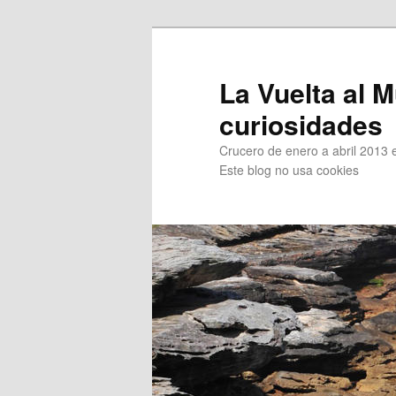
Ir
Ir
al
al
contenido
contenido
La Vuelta al M
principal
secundario
curiosidades
Crucero de enero a abril 2013 en
Este blog no usa cookies