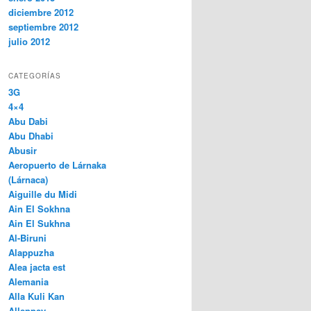
diciembre 2012
septiembre 2012
julio 2012
CATEGORÍAS
3G
4×4
Abu Dabi
Abu Dhabi
Abusir
Aeropuerto de Lárnaka
(Lárnaca)
Aiguille du Midi
Ain El Sokhna
Ain El Sukhna
Al-Biruni
Alappuzha
Alea jacta est
Alemania
Alla Kuli Kan
Alleppey