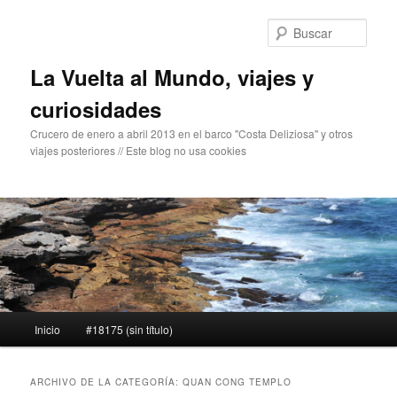
Ir
Ir
al
al
Busc
contenido
contenido
principal
secundario
La Vuelta al Mundo, viajes y
curiosidades
Crucero de enero a abril 2013 en el barco "Costa Deliziosa" y otros
viajes posteriores // Este blog no usa cookies
Menú
Inicio
#18175 (sin título)
principal
ARCHIVO DE LA CATEGORÍA:
QUAN CONG TEMPLO