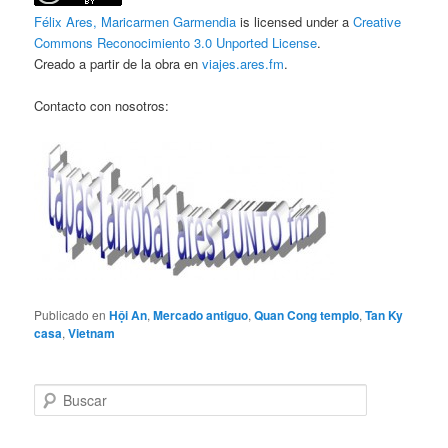
Félix Ares, Maricarmen Garmendia
is licensed under a
Creative
Commons Reconocimiento 3.0 Unported License
.
Creado a partir de la obra en
viajes.ares.fm
.
Contacto con nosotros:
Publicado en
Hội An
,
Mercado antiguo
,
Quan Cong templo
,
Tan Ky
casa
,
Vietnam
B
u
s