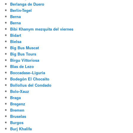
Berlanga de Duero
Berlin-Tegel
Berna
Berna
Bibi Khanym mezquita del viernes
Bidart
Bielsa
Big Bus Muscat
Big Bus Tours
Birgu Vittoriosa
Blas de Lezo
Boccadase–Liguria
Bodegón El Chocaito
Bollollus del Condado
Bolo-Xauz
Braga
Bregenz
Bremen
Bruselas
Burgos
Burj Khalifa