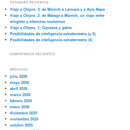
c
ENTRADAS RECIENTES
a
Viaje a Chipre. 3: de Múnich a Lárnaca y a Ayia Napa
r
Viaje a Chipre. 2: de Málaga a Múnich, un viaje entre
winglets y silencios nocturnos
Viaje a Chipre. 1: Cipreses y gatos
Posibilidades de inteligencia extraterrestre (y 5)
Posibilidades de inteligencia extraterrestre (4)
COMENTARIOS RECIENTES
ARCHIVOS
julio 2026
mayo 2026
abril 2026
marzo 2026
febrero 2026
enero 2026
diciembre 2025
noviembre 2025
octubre 2025