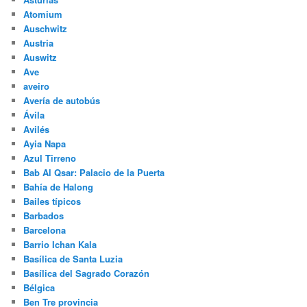
Atomium
Auschwitz
Austria
Auswitz
Ave
aveiro
Avería de autobús
Ávila
Avilés
Ayia Napa
Azul Tirreno
Bab Al Qsar: Palacio de la Puerta
Bahía de Halong
Bailes típicos
Barbados
Barcelona
Barrio Ichan Kala
Basílica de Santa Luzia
Basílica del Sagrado Corazón
Bélgica
Ben Tre provincia