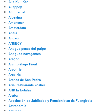
Alla Kuli Kan
Alleppey
Almuradiel
Alozaina
Amanecer
Ámsterdam
Anais
Angkor
ANNECY
Antigua pesca del pulpo
Antiguos navegantes
Aragón
Archipiélago Fioul
Arco Iris
Arcoiris
Arenas de San Pedro
Ariel restuarante kosher
ARK la fortalez
Aruba
Asociación de Jubilados y Pensionistas de Fuengirola
Astronomía
Asturias