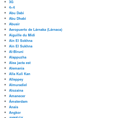
3G
4×4
Abu Dabi
Abu Dhabi
Abusir
Aeropuerto de Lárnaka (Lárnaca)
Aiguille du Midi
Ain El Sokhna
Ain El Sukhna
Al-Biruni
Alappuzha
Alea jacta est
Alemania
Alla Kuli Kan
Alleppey
Almuradiel
Alozaina
Amanecer
Ámsterdam
Anais
Angkor
ANNECY