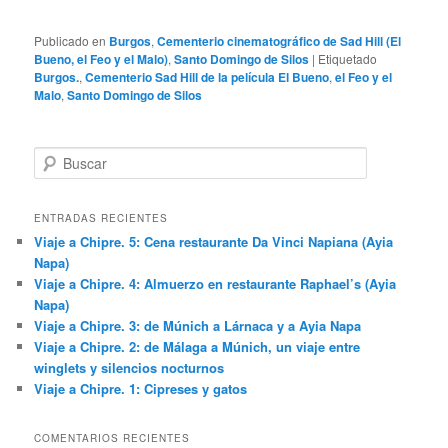
Publicado en
Burgos
,
Cementerio cinematográfico de Sad Hill (El
Bueno, el Feo y el Malo)
,
Santo Domingo de Silos
|
Etiquetado
Burgos.
,
Cementerio Sad Hill de la película El Bueno
,
el Feo y el
Malo
,
Santo Domingo de Silos
B
u
s
c
ENTRADAS RECIENTES
a
Viaje a Chipre. 5: Cena restaurante Da Vinci Napiana (Ayia
r
Napa)
Viaje a Chipre. 4: Almuerzo en restaurante Raphael’s (Ayia
Napa)
Viaje a Chipre. 3: de Múnich a Lárnaca y a Ayia Napa
Viaje a Chipre. 2: de Málaga a Múnich, un viaje entre
winglets y silencios nocturnos
Viaje a Chipre. 1: Cipreses y gatos
COMENTARIOS RECIENTES