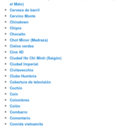
el Malo)
Cerveza de barril
Cervino Monte
Chinatown
Chipre
Chocaito
Chot Minor (Madraza)
Cielos verdes
Cine 4D
Ciudad Ho Chi Minh (Saigón)
Ciudad Imperial.
Civitavecchia
Clube Humbria
Cobertura de televisión
Cochín
Coín
Colombres
Colón
Combarro
Comentario
Comida vietnamita