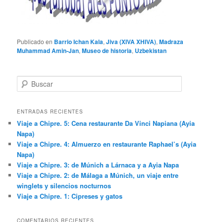
Publicado en
Barrio Ichan Kala
,
Jiva (XIVA XHIVA)
,
Madraza
Muhammad Amin-Jan
,
Museo de historia
,
Uzbekistan
B
u
s
c
ENTRADAS RECIENTES
a
Viaje a Chipre. 5: Cena restaurante Da Vinci Napiana (Ayia
r
Napa)
Viaje a Chipre. 4: Almuerzo en restaurante Raphael’s (Ayia
Napa)
Viaje a Chipre. 3: de Múnich a Lárnaca y a Ayia Napa
Viaje a Chipre. 2: de Málaga a Múnich, un viaje entre
winglets y silencios nocturnos
Viaje a Chipre. 1: Cipreses y gatos
COMENTARIOS RECIENTES