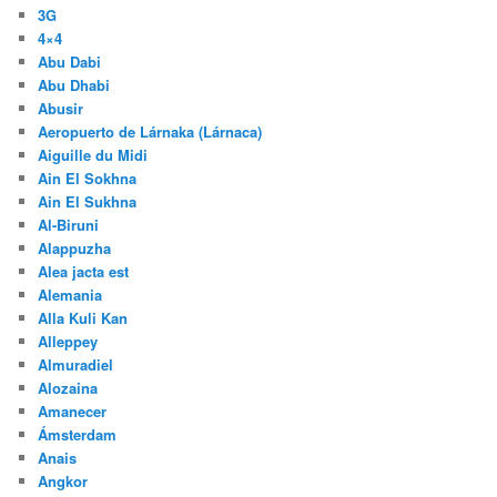
3G
4×4
Abu Dabi
Abu Dhabi
Abusir
Aeropuerto de Lárnaka (Lárnaca)
Aiguille du Midi
Ain El Sokhna
Ain El Sukhna
Al-Biruni
Alappuzha
Alea jacta est
Alemania
Alla Kuli Kan
Alleppey
Almuradiel
Alozaina
Amanecer
Ámsterdam
Anais
Angkor