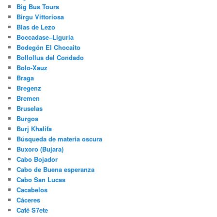
Big Bus Tours
Birgu Vittoriosa
Blas de Lezo
Boccadase–Liguria
Bodegón El Chocaito
Bollollus del Condado
Bolo-Xauz
Braga
Bregenz
Bremen
Bruselas
Burgos
Burj Khalifa
Búsqueda de materia oscura
Buxoro (Bujara)
Cabo Bojador
Cabo de Buena esperanza
Cabo San Lucas
Cacabelos
Cáceres
Café S7ete