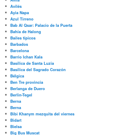
Avilés
Ayia Napa
Azul Tirreno
Bab Al Qsar: Palacio de la Puerta
Bahía de Halong
Bailes típicos
Barbados
Barcelona
Barrio Ichan Kala
Basílica de Santa Luzia
Basílica del Sagrado Corazón
Bélgica
Ben Tre provincia
Berlanga de Duero
Berlin-Tegel
Berna
Berna
Bibi Khanym mezquita del viernes
Bidart
Bielsa
Big Bus Muscat