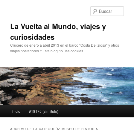
Ir
Ir
al
al
Busc
contenido
contenido
principal
secundario
La Vuelta al Mundo, viajes y
curiosidades
Crucero de enero a abril 2013 en el barco "Costa Deliziosa" y otros
viajes posteriores // Este blog no usa cookies
Menú
Inicio
#18175 (sin título)
principal
ARCHIVO DE LA CATEGORÍA:
MUSEO DE HISTORIA