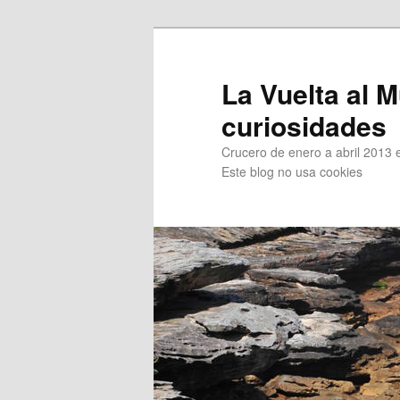
Ir
Ir
al
al
contenido
contenido
La Vuelta al M
principal
secundario
curiosidades
Crucero de enero a abril 2013 en
Este blog no usa cookies