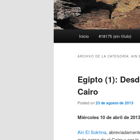
Menú
Inicio
#18175 (sin título)
principal
ARCHIVO DE LA CATEGORÍA:
AIN 
Egipto (1): Desd
Cairo
Posted on
23 de agosto de 2013
Miércoles 10 de abril de 201
Ain El Sokhna
, abreviadamente
más cerca de el Cairo y por lo