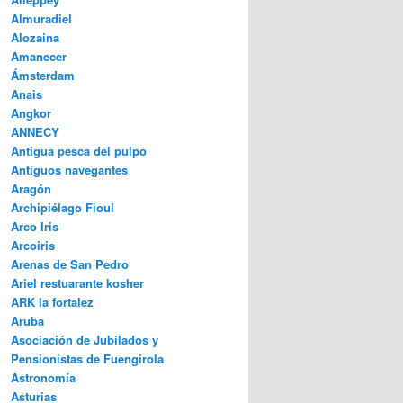
Almuradiel
Alozaina
Amanecer
Ámsterdam
Anais
Angkor
ANNECY
Antigua pesca del pulpo
Antiguos navegantes
Aragón
Archipiélago Fioul
Arco Iris
Arcoiris
Arenas de San Pedro
Ariel restuarante kosher
ARK la fortalez
Aruba
Asociación de Jubilados y
Pensionistas de Fuengirola
Astronomía
Asturias