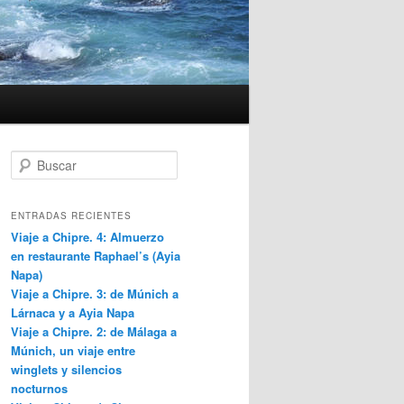
B
u
s
c
ENTRADAS RECIENTES
a
Viaje a Chipre. 4: Almuerzo
r
en restaurante Raphael’s (Ayia
Napa)
Viaje a Chipre. 3: de Múnich a
Lárnaca y a Ayia Napa
Viaje a Chipre. 2: de Málaga a
Múnich, un viaje entre
winglets y silencios
nocturnos