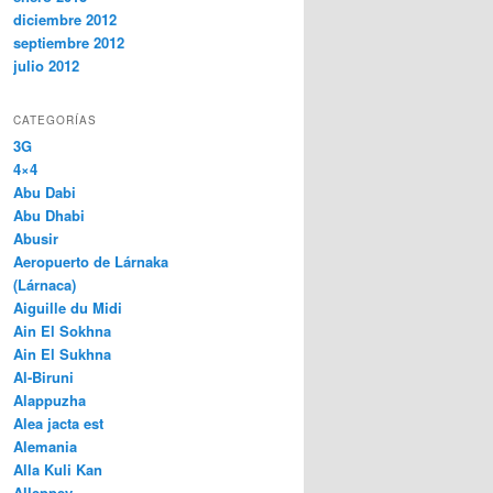
diciembre 2012
septiembre 2012
julio 2012
CATEGORÍAS
3G
4×4
Abu Dabi
Abu Dhabi
Abusir
Aeropuerto de Lárnaka
(Lárnaca)
Aiguille du Midi
Ain El Sokhna
Ain El Sukhna
Al-Biruni
Alappuzha
Alea jacta est
Alemania
Alla Kuli Kan
Alleppey