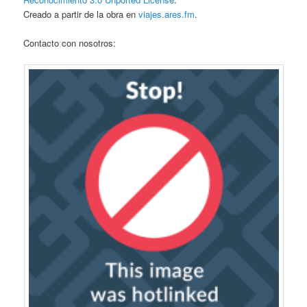
Creado a partir de la obra en
viajes.ares.fm
.
Contacto con nosotros: