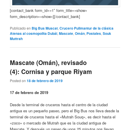
[contact_bank form_id=»1″ form_title=»show»
form_description=»show»][/contact_bank]
Publicado en
Big Bus Muscat
,
Crucero Pullmantur de la clásica
Atenas al cosmopolita Dubái
,
Mascate
,
Omán
,
Postales
,
Souk
Muttrah
Mascate (Omán), revisado
(4): Cornisa y parque Riyam
Posted on
18 de febrero de 2019
17 de febrero de 2019
Desde la terminal de cruceros hasta el centro de la ciudad
antigua es un pequeño paseo, pero el Big Bus nos lleva desde la
terminal de cruceros hasta el «Mutrah Souq», es decir hasta el
«zoco» o mercado de Mutrah que es la ciudad antigua de
Mascate. Y después un paseo de unos 25 minutos nos llevan