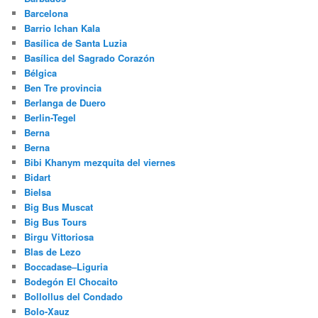
Barcelona
Barrio Ichan Kala
Basílica de Santa Luzia
Basílica del Sagrado Corazón
Bélgica
Ben Tre provincia
Berlanga de Duero
Berlin-Tegel
Berna
Berna
Bibi Khanym mezquita del viernes
Bidart
Bielsa
Big Bus Muscat
Big Bus Tours
Birgu Vittoriosa
Blas de Lezo
Boccadase–Liguria
Bodegón El Chocaito
Bollollus del Condado
Bolo-Xauz