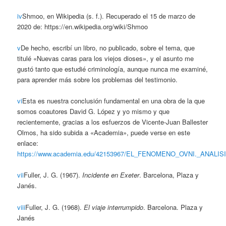
iv
Shmoo, en Wikipedia (s. f.). Recuperado el 15 de marzo de
2020 de: https://en.wikipedia.org/wiki/Shmoo
v
De hecho, escribí un libro, no publicado, sobre el tema, que
titulé «Nuevas caras para los viejos dioses», y el asunto me
gustó tanto que estudié criminología, aunque nunca me examiné,
para aprender más sobre los problemas del testimonio.
vi
Esta es nuestra conclusión fundamental en una obra de la que
somos coautores David G. López y yo mismo y que
recientemente, gracias a los esfuerzos de Vicente-Juan Ballester
Olmos, ha sido subida a «Academia», puede verse en este
enlace:
https://www.academia.edu/42153967/EL_FENOMENO_OVNI._AN
vii
Fuller, J. G. (1967).
Incidente en Exeter
. Barcelona, Plaza y
Janés.
viii
Fuller, J. G. (1968).
El viaje interrumpido
. Barcelona. Plaza y
Janés