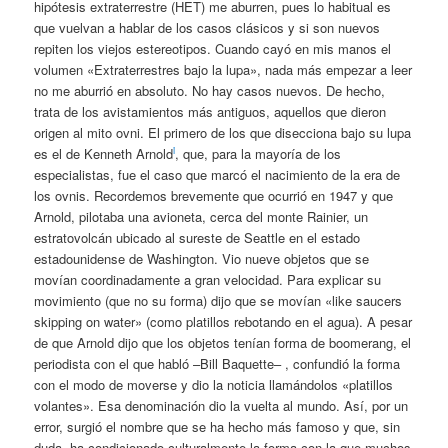
hipótesis extraterrestre (HET) me aburren, pues lo habitual es
que vuelvan a hablar de los casos clásicos y si son nuevos
repiten los viejos estereotipos. Cuando cayó en mis manos el
volumen «Extraterrestres bajo la lupa», nada más empezar a leer
no me aburrió en absoluto. No hay casos nuevos. De hecho,
trata de los avistamientos más antiguos, aquellos que dieron
origen al mito ovni. El primero de los que disecciona bajo su lupa
i
es el de Kenneth Arnold
, que, para la mayoría de los
especialistas, fue el caso que marcó el nacimiento de la era de
los ovnis. Recordemos brevemente que ocurrió en 1947 y que
Arnold, pilotaba una avioneta, cerca del monte Rainier, un
estratovolcán ubicado al sureste de Seattle en el estado
estadounidense de Washington. Vio nueve objetos que se
movían coordinadamente a gran velocidad. Para explicar su
movimiento (que no su forma) dijo que se movían «like saucers
skipping on water» (como platillos rebotando en el agua). A pesar
de que Arnold dijo que los objetos tenían forma de boomerang, el
periodista con el que habló –Bill Baquette– , confundió la forma
con el modo de moverse y dio la noticia llamándolos «platillos
volantes». Esa denominación dio la vuelta al mundo. Así, por un
error, surgió el nombre que se ha hecho más famoso y que, sin
duda, ha condicionado culturalmente la forma con la que muchos