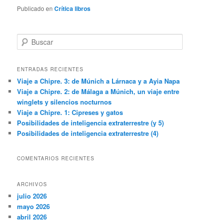
Publicado en
Crítica libros
B
u
s
c
ENTRADAS RECIENTES
a
Viaje a Chipre. 3: de Múnich a Lárnaca y a Ayia Napa
r
Viaje a Chipre. 2: de Málaga a Múnich, un viaje entre
winglets y silencios nocturnos
Viaje a Chipre. 1: Cipreses y gatos
Posibilidades de inteligencia extraterrestre (y 5)
Posibilidades de inteligencia extraterrestre (4)
COMENTARIOS RECIENTES
ARCHIVOS
julio 2026
mayo 2026
abril 2026