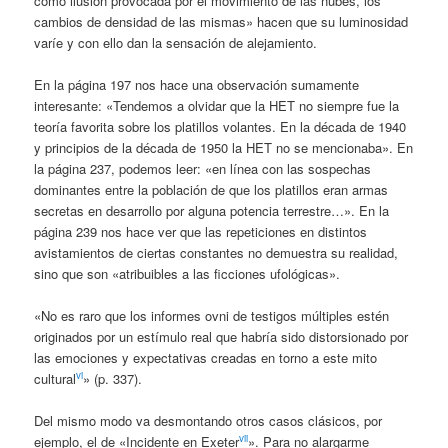
como ilusión provocada por el movimiento de las nubes, los
cambios de densidad de las mismas» hacen que su luminosidad
varíe y con ello dan la sensación de alejamiento.
En la página 197 nos hace una observación sumamente
interesante: «Tendemos a olvidar que la HET no siempre fue la
teoría favorita sobre los platillos volantes. En la década de 1940
y principios de la década de 1950 la HET no se mencionaba». En
la página 237, podemos leer: «en línea con las sospechas
dominantes entre la población de que los platillos eran armas
secretas en desarrollo por alguna potencia terrestre…». En la
página 239 nos hace ver que las repeticiones en distintos
avistamientos de ciertas constantes no demuestra su realidad,
sino que son «atribuibles a las ficciones ufológicas».
«No es raro que los informes ovni de testigos múltiples estén
originados por un estímulo real que habría sido distorsionado por
las emociones y expectativas creadas en torno a este mito
vi
cultural
» (p. 337).
Del mismo modo va desmontando otros casos clásicos, por
vii
ejemplo, el de «Incidente en Exeter
». Para no alargarme