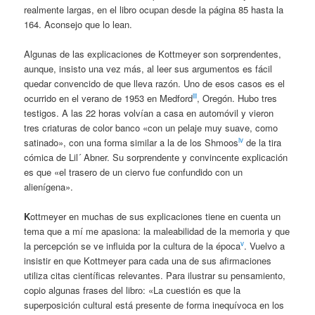
realmente largas, en el libro ocupan desde la página 85 hasta la
164. Aconsejo que lo lean.
Algunas de las explicaciones de Kottmeyer son sorprendentes,
aunque, insisto una vez más, al leer sus argumentos es fácil
quedar convencido de que lleva razón. Uno de esos casos es el
iii
ocurrido en el verano de 1953 en Medford
, Oregón. Hubo tres
testigos. A las 22 horas volvían a casa en automóvil y vieron
tres criaturas de color banco «con un pelaje muy suave, como
iv
satinado», con una forma similar a la de los Shmoos
de la tira
cómica de Lil´ Abner. Su sorprendente y convincente explicación
es que «el trasero de un ciervo fue confundido con un
alienígena».
K
ottmeyer en muchas de sus explicaciones tiene en cuenta un
tema que a mí me apasiona: la maleabilidad de la memoria y que
v
la percepción se ve influida por la cultura de la época
. Vuelvo a
insistir en que Kottmeyer para cada una de sus afirmaciones
utiliza citas científicas relevantes. Para ilustrar su pensamiento,
copio algunas frases del libro: «La cuestión es que la
superposición cultural está presente de forma inequívoca en los