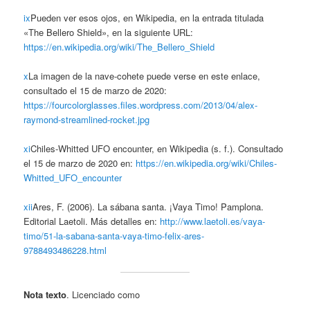
ix
Pueden ver esos ojos, en Wikipedia, en la entrada titulada
«The Bellero Shield», en la siguiente URL:
https://en.wikipedia.org/wiki/The_Bellero_Shield
x
La imagen de la nave-cohete puede verse en este enlace,
consultado el 15 de marzo de 2020:
https://fourcolorglasses.files.wordpress.com/2013/04/alex-
raymond-streamlined-rocket.jpg
xi
Chiles-Whitted UFO encounter, en Wikipedia (s. f.). Consultado
el 15 de marzo de 2020 en:
https://en.wikipedia.org/wiki/Chiles-
Whitted_UFO_encounter
xii
Ares, F. (2006). La sábana santa. ¡Vaya Timo! Pamplona.
Editorial Laetoli. Más detalles en:
http://www.laetoli.es/vaya-
timo/51-la-sabana-santa-vaya-timo-felix-ares-
9788493486228.html
Nota texto
. Licenciado como