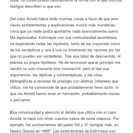
testigos describen lo que ven.
Del caso Arnold había leído muchas cosas a favor de que eran
naves extraterrestres y explicaciones mucho más mundanas;
creía que ya nadie podía aportarme nada esencialmente nuevo.
Me equivocaba. Kottmeyer con una meticulosidad asombrosa,
va exponiendo todas las hipótesis, tanto de los creyentes como
de los escépticos y una a una va mostrando las razones por las
que no pueden ser verdaderas. Tras esa labor de desmentido, él
plantea su propia hipótesis. He de reconocer que al principio me
resultó no solo chocante sino inverosímil, pero al leer sus
argumentos, las réplicas y contrarréplicas, y las citas
bibliográficas a revistas de prestigio con árbitros (referees) que
utiliza, me ha convencido de que probablemente lleve razón: lo
que vio Arnold fueron aves en formación, probablemente cisnes
o pelícanos.
E
sa minuciosidad y atención al detalle que utiliza con el caso
Arnold, lo hace con otros cuantos casos de ovnis clásicos. Por
ejemplo, los avistamientos del padre Gill y 37 testigos más, en
ii
Nueva Guinea en 1959
. Las explicaciones de Kottmeyer son