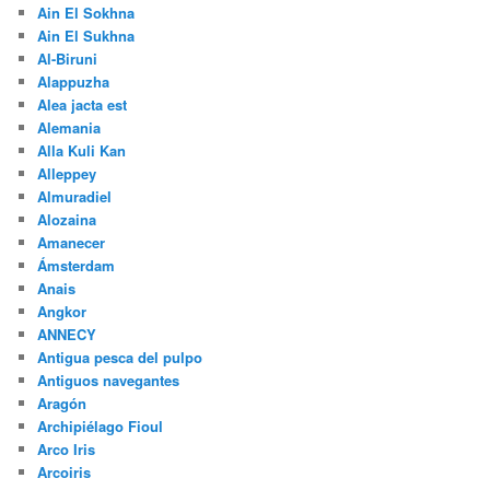
Ain El Sokhna
Ain El Sukhna
Al-Biruni
Alappuzha
Alea jacta est
Alemania
Alla Kuli Kan
Alleppey
Almuradiel
Alozaina
Amanecer
Ámsterdam
Anais
Angkor
ANNECY
Antigua pesca del pulpo
Antiguos navegantes
Aragón
Archipiélago Fioul
Arco Iris
Arcoiris