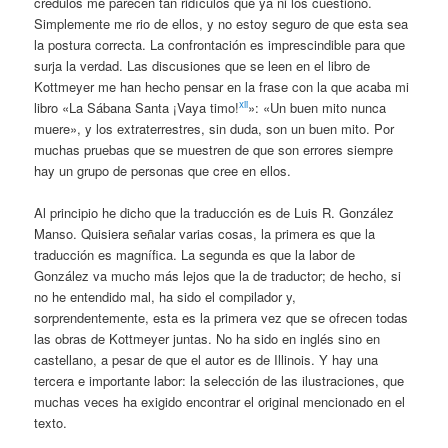
crédulos me parecen tan ridículos que ya ni los cuestiono.
Simplemente me rio de ellos, y no estoy seguro de que esta sea
la postura correcta. La confrontación es imprescindible para que
surja la verdad. Las discusiones que se leen en el libro de
Kottmeyer me han hecho pensar en la frase con la que acaba mi
xii
libro «La Sábana Santa ¡Vaya timo!
»: «Un buen mito nunca
muere», y los extraterrestres, sin duda, son un buen mito. Por
muchas pruebas que se muestren de que son errores siempre
hay un grupo de personas que cree en ellos.
Al principio he dicho que la traducción es de Luis R. González
Manso. Quisiera señalar varias cosas, la primera es que la
traducción es magnífica. La segunda es que la labor de
González va mucho más lejos que la de traductor; de hecho, si
no he entendido mal, ha sido el compilador y,
sorprendentemente, esta es la primera vez que se ofrecen todas
las obras de Kottmeyer juntas. No ha sido en inglés sino en
castellano, a pesar de que el autor es de Illinois. Y hay una
tercera e importante labor: la selección de las ilustraciones, que
muchas veces ha exigido encontrar el original mencionado en el
texto.