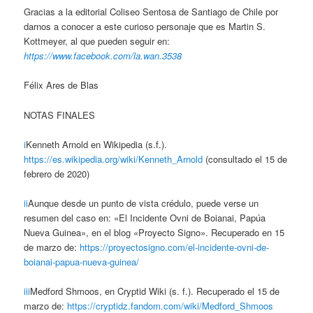
Gracias a la editorial Coliseo Sentosa de Santiago de Chile por
darnos a conocer a este curioso personaje que es Martin S.
Kottmeyer, al que pueden seguir en:
https://www.facebook.com/la.wan.3538
Félix Ares de Blas
NOTAS FINALES
i
Kenneth Arnold en Wikipedia (s.f.).
https://es.wikipedia.org/wiki/Kenneth_Arnold
(consultado el 15 de
febrero de 2020)
ii
Aunque desde un punto de vista crédulo, puede verse un
resumen del caso en: «El Incidente Ovni de Boianai, Papúa
Nueva Guinea», en el blog «Proyecto Signo». Recuperado en 15
de marzo de:
https://proyectosigno.com/el-incidente-o
vni-de-
boianai-papua-nueva-guinea/
iii
Medford Shmoos, en Cryptid Wiki (s. f.). Recuperado el 15 de
marzo de:
https://cryptidz.fandom.com/wiki/Medford_Shmoos