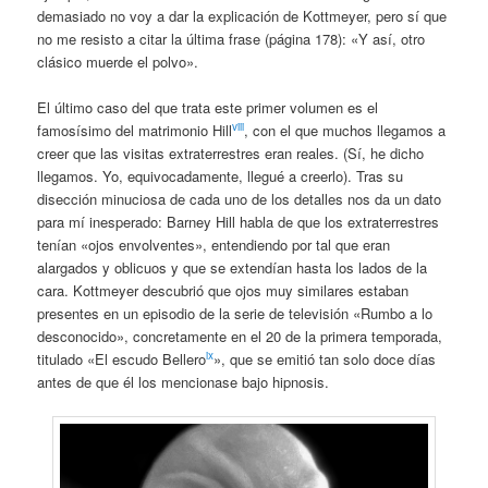
demasiado no voy a dar la explicación de Kottmeyer, pero sí que
no me resisto a citar la última frase (página 178): «Y así, otro
clásico muerde el polvo».
El último caso del que trata este primer volumen es el
viii
famosísimo del matrimonio Hill
, con el que muchos llegamos a
creer que las visitas extraterrestres eran reales. (Sí, he dicho
llegamos. Yo, equivocadamente, llegué a creerlo). Tras su
disección minuciosa de cada uno de los detalles nos da un dato
para mí inesperado: Barney Hill habla de que los extraterrestres
tenían «ojos envolventes», entendiendo por tal que eran
alargados y oblicuos y que se extendían hasta los lados de la
cara. Kottmeyer descubrió que ojos muy similares estaban
presentes en un episodio de la serie de televisión «Rumbo a lo
desconocido», concretamente en el 20 de la primera temporada,
ix
titulado «El escudo Bellero
», que se emitió tan solo doce días
antes de que él los mencionase bajo hipnosis.