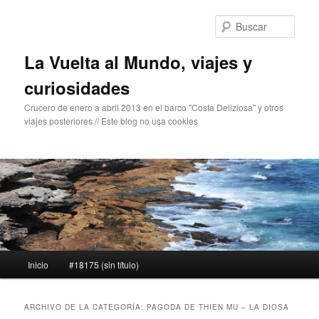
Ir
Ir
al
al
Busc
contenido
contenido
principal
secundario
La Vuelta al Mundo, viajes y
curiosidades
Crucero de enero a abril 2013 en el barco "Costa Deliziosa" y otros
viajes posteriores // Este blog no usa cookies
Menú
Inicio
#18175 (sin título)
principal
ARCHIVO DE LA CATEGORÍA:
PAGODA DE THIEN MU – LA DIOSA