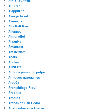
Ain El Sukhna
Al-Biruni
Alappuzha
Alea jacta est
Alemania
Alla Kuli Kan
Alleppey
Almuradiel
Alozaina
Amanecer
Ámsterdam
Anais
Angkor
ANNECY
Antigua pesca del pulpo
Antiguos navegantes
Aragón
Archipiélago Fioul
Arco Iris
Arcoiris
Arenas de San Pedro
Ariel restuarante kosher