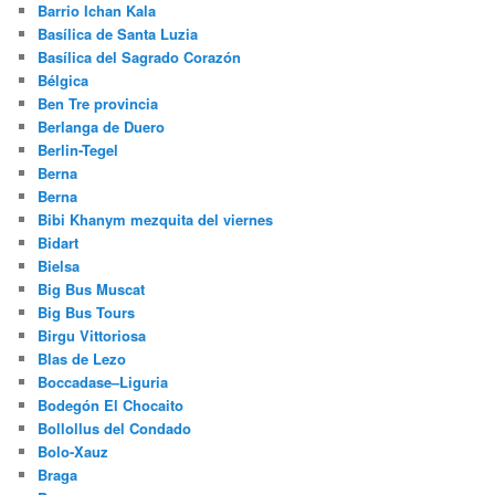
Barrio Ichan Kala
Basílica de Santa Luzia
Basílica del Sagrado Corazón
Bélgica
Ben Tre provincia
Berlanga de Duero
Berlin-Tegel
Berna
Berna
Bibi Khanym mezquita del viernes
Bidart
Bielsa
Big Bus Muscat
Big Bus Tours
Birgu Vittoriosa
Blas de Lezo
Boccadase–Liguria
Bodegón El Chocaito
Bollollus del Condado
Bolo-Xauz
Braga