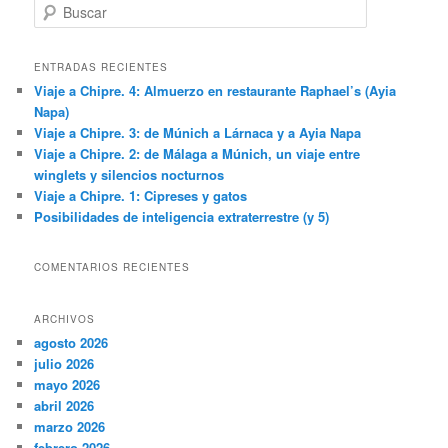
B
u
s
c
ENTRADAS RECIENTES
a
Viaje a Chipre. 4: Almuerzo en restaurante Raphael’s (Ayia
r
Napa)
Viaje a Chipre. 3: de Múnich a Lárnaca y a Ayia Napa
Viaje a Chipre. 2: de Málaga a Múnich, un viaje entre
winglets y silencios nocturnos
Viaje a Chipre. 1: Cipreses y gatos
Posibilidades de inteligencia extraterrestre (y 5)
COMENTARIOS RECIENTES
ARCHIVOS
agosto 2026
julio 2026
mayo 2026
abril 2026
marzo 2026
febrero 2026