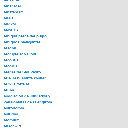
Amanecer
Ámsterdam
Anais
Angkor
ANNECY
Antigua pesca del pulpo
Antiguos navegantes
Aragón
Archipiélago Fioul
Arco Iris
Arcoiris
Arenas de San Pedro
Ariel restuarante kosher
ARK la fortalez
Aruba
Asociación de Jubilados y
Pensionistas de Fuengirola
Astronomía
Asturias
Atomium
Auschwitz