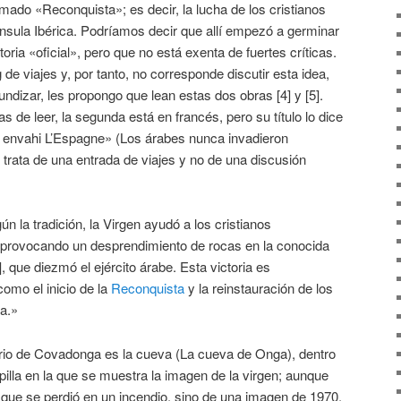
ado «Reconquista»; es decir, la lucha de los cristianos
ínsula Ibérica. Podríamos decir que allí empezó a germinar
toria «oficial», pero que no está exenta de fuertes críticas.
de viajes y, por tanto, no corresponde discutir esta idea,
undizar, les propongo que lean estas dos obras [4] y [5].
s de leer, la segunda está en francés, pero su título lo dice
s envahi L’Espagne» (Los árabes nunca invadieron
e trata de una entrada de viajes y no de una discusión
 la tradición, la Virgen ayudó a los cristianos
 provocando un desprendimiento de rocas en la conocida
], que diezmó el ejército árabe. Esta victoria es
omo el inicio de la
Reconquista
y la reinstauración de los
la.»
ario de Covadonga es la cueva (La cueva de Onga), dentro
pilla en la que se muestra la imagen de la virgen; aunque
l, que se perdió en un incendio, sino de una imagen de 1970,