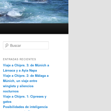
B
u
s
c
ENTRADAS RECIENTES
a
Viaje a Chipre. 3: de Múnich a
r
Lárnaca y a Ayia Napa
Viaje a Chipre. 2: de Málaga a
Múnich, un viaje entre
winglets y silencios
nocturnos
Viaje a Chipre. 1: Cipreses y
gatos
Posibilidades de inteligencia