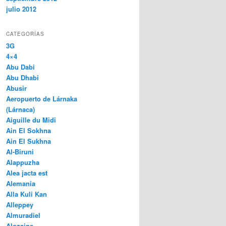
julio 2012
CATEGORÍAS
3G
4×4
Abu Dabi
Abu Dhabi
Abusir
Aeropuerto de Lárnaka
(Lárnaca)
Aiguille du Midi
Ain El Sokhna
Ain El Sukhna
Al-Biruni
Alappuzha
Alea jacta est
Alemania
Alla Kuli Kan
Alleppey
Almuradiel
Alozaina