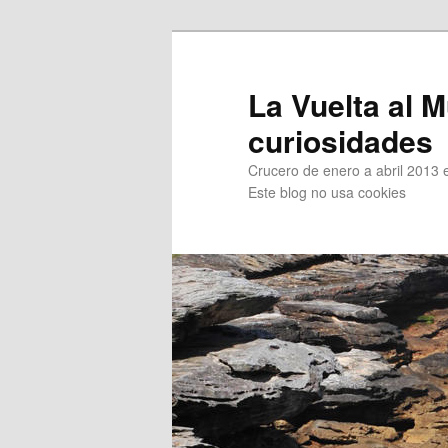
Ir
Ir
al
al
contenido
contenido
La Vuelta al M
principal
secundario
curiosidades
Crucero de enero a abril 2013 en
Este blog no usa cookies