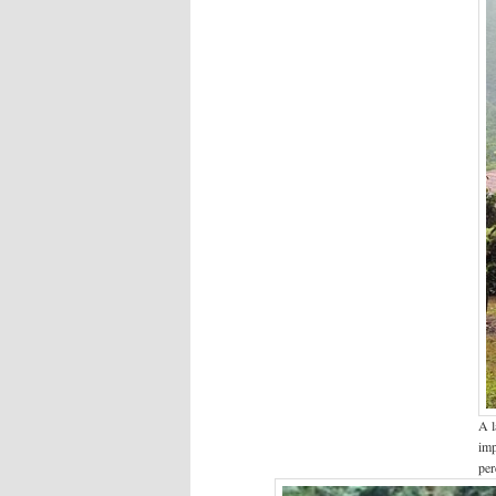
A l
imp
per