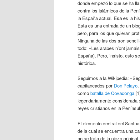
donde empezó lo que se ha llam
contra los islámicos de la Pen
la España actual. Esa es la his
Esta es una entrada de un blog 
pero, para los que quieran prof
Ninguna de las dos son sencilla
todo: «Les arabes n’ont jamai
España). Pero, insisto, esto s
histórica.
Seguimos a la Wikipedia: «Según
capitaneados por
Don Pelayo
,
como
batalla de Covadonga
[1
legendariamente considerada c
reyes cristianos en la Penínsu
El elemento central del Santu
de la cual se encuentra una ca
no se trata de la pieza origina