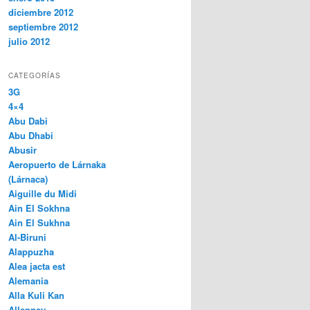
diciembre 2012
septiembre 2012
julio 2012
CATEGORÍAS
3G
4×4
Abu Dabi
Abu Dhabi
Abusir
Aeropuerto de Lárnaka
(Lárnaca)
Aiguille du Midi
Ain El Sokhna
Ain El Sukhna
Al-Biruni
Alappuzha
Alea jacta est
Alemania
Alla Kuli Kan
Alleppey