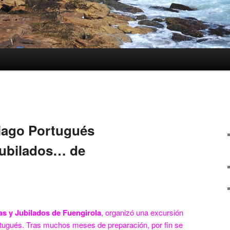
iago Portugués
jubilados… de
as y Jubilados de Fuengirola
, organizó una excursión
tugués. Tras muchos meses de preparación, por fin se