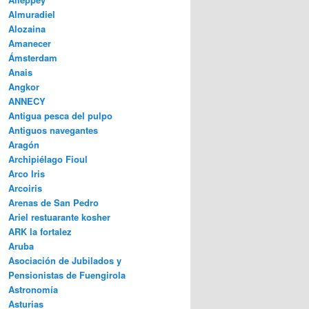
Almuradiel
Alozaina
Amanecer
Ámsterdam
Anais
Angkor
ANNECY
Antigua pesca del pulpo
Antiguos navegantes
Aragón
Archipiélago Fioul
Arco Iris
Arcoiris
Arenas de San Pedro
Ariel restuarante kosher
ARK la fortalez
Aruba
Asociación de Jubilados y
Pensionistas de Fuengirola
Astronomía
Asturias