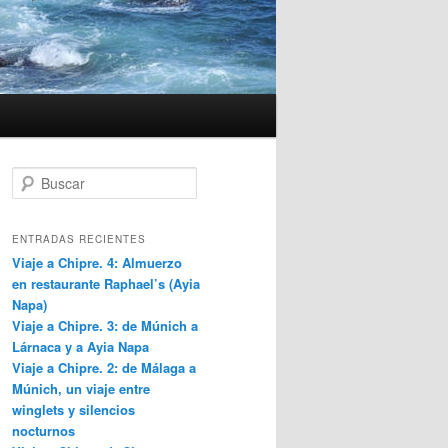
B
u
s
c
ENTRADAS RECIENTES
a
Viaje a Chipre. 4: Almuerzo
r
en restaurante Raphael’s (Ayia
Napa)
Viaje a Chipre. 3: de Múnich a
Lárnaca y a Ayia Napa
Viaje a Chipre. 2: de Málaga a
Múnich, un viaje entre
winglets y silencios
nocturnos