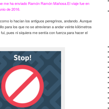
 que me ha enviado Ramón Ramón Mañosa.El viaje fue en
unio de 2016.
al como lo hacían los antiguos peregrinos, andando. Aunque
llo para los que no se atrevieran a andar veinte kilómetros
 fui, pues ni siquiera me sentía con fuerza para hacer el