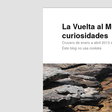
Ir
Ir
al
al
contenido
contenido
La Vuelta al M
principal
secundario
curiosidades
Crucero de enero a abril 2013 en
Este blog no usa cookies