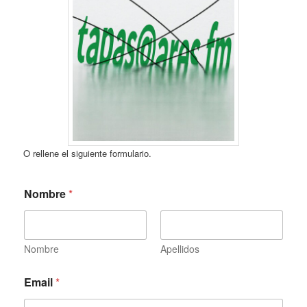
O rellene el siguiente formulario.
a
Nombre
*
q
u
í
E
s
Nombre
Apellidos
c
r
Email
*
i
b