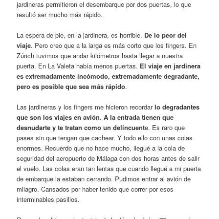
jardineras permitieron el desembarque por dos puertas, lo que
resultó ser mucho más rápido.
La espera de pie, en la jardinera, es horrible.
De lo peor del
viaje
. Pero creo que a la larga es más corto que los fingers. En
Zúrich tuvimos que andar kilómetros hasta llegar a nuestra
puerta. En La Valeta había menos puertas.
El viaje en jardinera
es extremadamente incómodo, extremadamente degradante,
pero es posible que sea más rápido
.
Las jardineras y los fingers me hicieron recordar
lo degradantes
que son los viajes en avión
.
A la entrada tienen que
desnudarte y te tratan como un delincuent
e. Es raro que
pases sin que tengan que cachear. Y todo ello con unas colas
enormes. Recuerdo que no hace mucho, llegué a la cola de
seguridad del aeropuerto de Málaga con dos horas antes de salir
el vuelo. Las colas eran tan lentas que cuando llegué a mi puerta
de embarque la estaban cerrando. Pudimos entrar al avión de
milagro. Cansados por haber tenido que correr por esos
interminables pasillos.