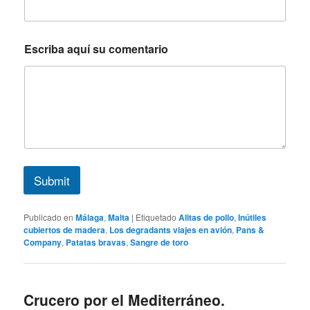
a
N
o
m
Escriba aquí su comentario
b
r
e
Submit
Publicado en
Málaga
,
Malta
|
Etiquetado
Alitas de pollo
,
Inútiles
cubiertos de madera
,
Los degradants viajes en avión
,
Pans &
Company
,
Patatas bravas
,
Sangre de toro
Crucero por el Mediterráneo.