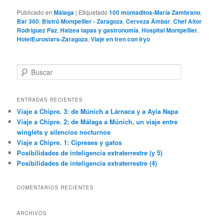
Publicado en
Málaga
|
Etiquetado
100 montaditos-María Zambrano
,
Bar 360
,
Bistró Montpellier - Zaragoza
,
Cerveza Ámbar
,
Chef Aitor
Rodríguez Paz
,
Haizea tapas y gastronomía
,
Hospital Montpellier
,
HotelEurostars-Zaragoza
,
Viaje en tren con Iryo
B
u
s
c
ENTRADAS RECIENTES
a
Viaje a Chipre. 3: de Múnich a Lárnaca y a Ayia Napa
r
Viaje a Chipre. 2: de Málaga a Múnich, un viaje entre
winglets y silencios nocturnos
Viaje a Chipre. 1: Cipreses y gatos
Posibilidades de inteligencia extraterrestre (y 5)
Posibilidades de inteligencia extraterrestre (4)
COMENTARIOS RECIENTES
ARCHIVOS