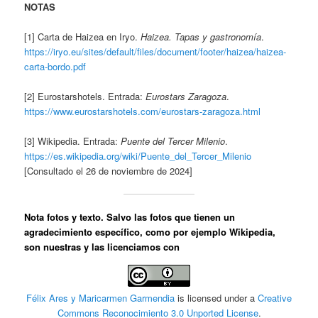
NOTAS
[1] Carta de Haizea en Iryo.
Haizea. Tapas y gastronomía
.
https://iryo.eu/sites/default/files/document/footer/haizea/haizea-
carta-bordo.pdf
[2] Eurostarshotels. Entrada:
Eurostars Zaragoza
.
https://www.eurostarshotels.com/eurostars-zaragoza.html
[3] Wikipedia. Entrada:
Puente del Tercer Milenio
.
https://es.wikipedia.org/wiki/Puente_del_Tercer_Milenio
[Consultado el 26 de noviembre de 2024]
Nota fotos y texto
. Salvo las fotos que tienen un
agradecimiento específico, como por ejemplo Wikipedia,
son nuestras y las licenciamos con
Félix Ares y Maricarmen Garmendia
is licensed under a
Creative
Commons Reconocimiento 3.0 Unported License
.