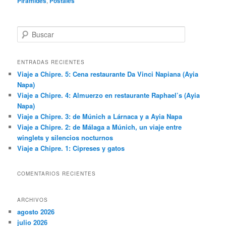
Pirámides
,
Postales
B
u
s
c
ENTRADAS RECIENTES
a
Viaje a Chipre. 5: Cena restaurante Da Vinci Napiana (Ayia
r
Napa)
Viaje a Chipre. 4: Almuerzo en restaurante Raphael’s (Ayia
Napa)
Viaje a Chipre. 3: de Múnich a Lárnaca y a Ayia Napa
Viaje a Chipre. 2: de Málaga a Múnich, un viaje entre
winglets y silencios nocturnos
Viaje a Chipre. 1: Cipreses y gatos
COMENTARIOS RECIENTES
ARCHIVOS
agosto 2026
julio 2026