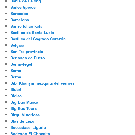
Bahía de Halong
Bailes típicos
Barbados
Barcelona
Barrio Ichan Kala
Basílica de Santa Luzia
Basílica del Sagrado Corazón
Bélgica
Ben Tre provincia
Berlanga de Duero
Berlin-Tegel
Berna
Berna
Bibi Khanym mezquita del viernes
Bidart
Bielsa
Big Bus Muscat
Big Bus Tours
Birgu Vittoriosa
Blas de Lezo
Boccadase–Liguria
Bodegón El Chocaito