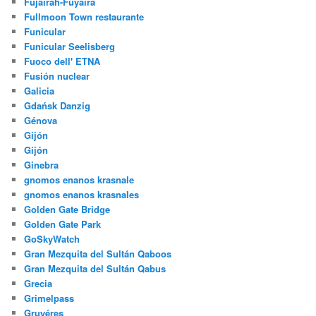
Fujairah-Fuyaira
Fullmoon Town restaurante
Funicular
Funicular Seelisberg
Fuoco dell' ETNA
Fusión nuclear
Galicia
Gdańsk Danzig
Génova
Gijón
Gijón
Ginebra
gnomos enanos krasnale
gnomos enanos krasnales
Golden Gate Bridge
Golden Gate Park
GoSkyWatch
Gran Mezquita del Sultán Qaboos
Gran Mezquita del Sultán Qabus
Grecia
Grimelpass
Gruyéres