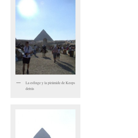
La esfinge y la pirámide de Keops
detrás