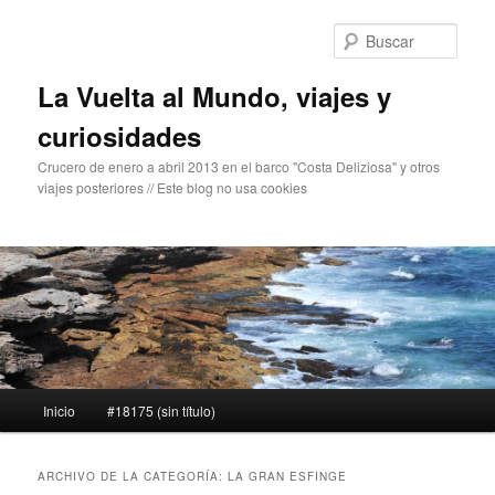
Ir
Ir
al
al
Busc
contenido
contenido
principal
secundario
La Vuelta al Mundo, viajes y
curiosidades
Crucero de enero a abril 2013 en el barco "Costa Deliziosa" y otros
viajes posteriores // Este blog no usa cookies
Menú
Inicio
#18175 (sin título)
principal
ARCHIVO DE LA CATEGORÍA:
LA GRAN ESFINGE