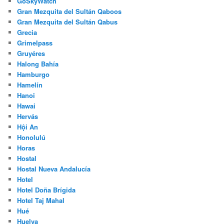
GoSkyWatch
Gran Mezquita del Sultán Qaboos
Gran Mezquita del Sultán Qabus
Grecia
Grimelpass
Gruyéres
Halong Bahía
Hamburgo
Hamelín
Hanoi
Hawai
Hervás
Hội An
Honolulú
Horas
Hostal
Hostal Nueva Andalucía
Hotel
Hotel Doña Brígida
Hotel Taj Mahal
Hué
Huelva