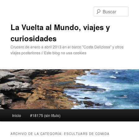
Ir
Ir
al
al
Busc
contenido
contenido
principal
secundario
La Vuelta al Mundo, viajes y
curiosidades
Crucero de enero a abril 2013 en el barco "Costa Deliziosa" y otros
viajes posteriores // Este blog no usa cookies
Menú
Inicio
#18175 (sin título)
principal
ARCHIVO DE LA CATEGORÍA:
ESCULTUARS DE COMIDA