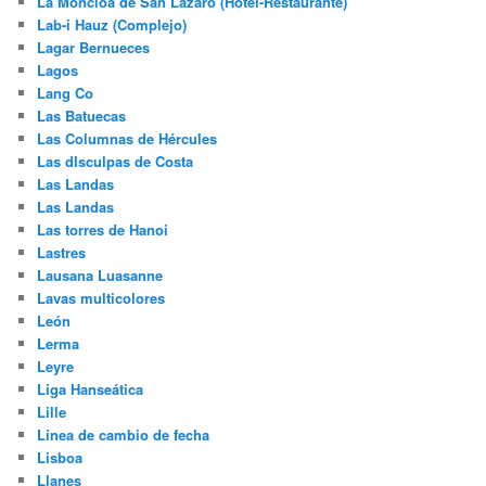
La Moncloa de San Lazaro (Hotel-Restaurante)
Lab-i Hauz (Complejo)
Lagar Bernueces
Lagos
Lang Co
Las Batuecas
Las Columnas de Hércules
Las dIsculpas de Costa
Las Landas
Las Landas
Las torres de Hanoi
Lastres
Lausana Luasanne
Lavas multicolores
León
Lerma
Leyre
Liga Hanseática
Lille
Línea de cambio de fecha
Lisboa
Llanes