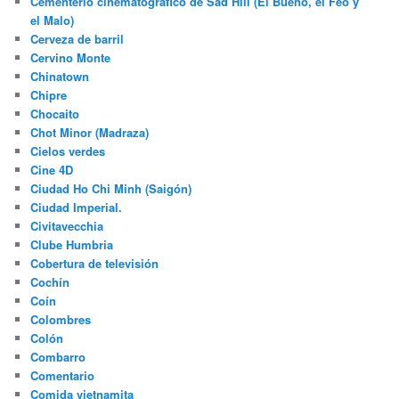
Cementerio cinematográfico de Sad Hill (El Bueno, el Feo y
el Malo)
Cerveza de barril
Cervino Monte
Chinatown
Chipre
Chocaito
Chot Minor (Madraza)
Cielos verdes
Cine 4D
Ciudad Ho Chi Minh (Saigón)
Ciudad Imperial.
Civitavecchia
Clube Humbria
Cobertura de televisión
Cochín
Coín
Colombres
Colón
Combarro
Comentario
Comida vietnamita