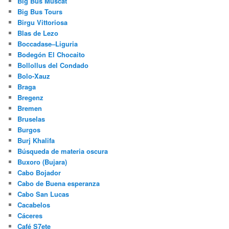
Big Bus Muscat
Big Bus Tours
Birgu Vittoriosa
Blas de Lezo
Boccadase–Liguria
Bodegón El Chocaito
Bollollus del Condado
Bolo-Xauz
Braga
Bregenz
Bremen
Bruselas
Burgos
Burj Khalifa
Búsqueda de materia oscura
Buxoro (Bujara)
Cabo Bojador
Cabo de Buena esperanza
Cabo San Lucas
Cacabelos
Cáceres
Café S7ete