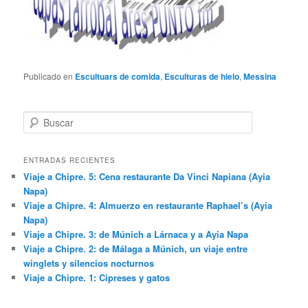
Publicado en
Escultuars de comida
,
Esculturas de hielo
,
Messina
B
u
s
c
ENTRADAS RECIENTES
a
Viaje a Chipre. 5: Cena restaurante Da Vinci Napiana (Ayia
r
Napa)
Viaje a Chipre. 4: Almuerzo en restaurante Raphael’s (Ayia
Napa)
Viaje a Chipre. 3: de Múnich a Lárnaca y a Ayia Napa
Viaje a Chipre. 2: de Málaga a Múnich, un viaje entre
winglets y silencios nocturnos
Viaje a Chipre. 1: Cipreses y gatos