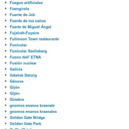
Fuegos artificiales
Fuengirola
Fuente de Job
Fuente de los caños
Fuerte de Miguel Ángel
Fujairah-Fuyaira
Fullmoon Town restaurante
Funicular
Funicular Seelisberg
Fuoco dell' ETNA
Fusión nuclear
Galicia
Gdańsk Danzig
Génova
Gijón
Gijón
Ginebra
gnomos enanos krasnale
gnomos enanos krasnales
Golden Gate Bridge
Golden Gate Park