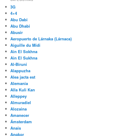
3G
4×4
Abu Dabi
Abu Dhabi
Abusir
Aeropuerto de Lárnaka (Lárnaca)
Aiguille du Midi
Ain El Sokhna
Ain El Sukhna
Al-Biruni
Alappuzha
Alea jacta est
Alemania
Alla Kuli Kan
Alleppey
Almuradiel
Alozaina
Amanecer
Ámsterdam
Anais
Angkor