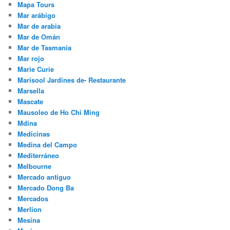
Mapa Tours
Mar arábigo
Mar de arabia
Mar de Omán
Mar de Tasmania
Mar rojo
Marie Curie
Marisool Jardines de- Restaurante
Marsella
Mascate
Mausoleo de Ho Chi Ming
Mdina
Medicinas
Medina del Campo
Mediterráneo
Melbourne
Mercado antiguo
Mercado Dong Ba
Mercados
Merlion
Mesina