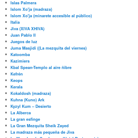
Islas Palmera
Islom Xo'ja (madraza)
Islom Xo'ja (minarete accesible al público)
Italia
Jiva (XIVA XHIVA)
Juan Pablo II
Juegos de luz
Juma Masjidi ((La mezquita del viernes)
Katoomba
Kazimiers
Kbal Spean-Templo al aire ñibre
Kefrén
Keops
Kerala
Kokaldosh (madraza)
Kuhna (Kuno) Ark
Kyzyl Kum – Desierto
La Alberca
La gran esfinge
La Gran Mezquita Sheik Zayed
La madraza más pequeña de Jiva