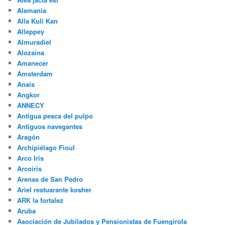
Alemania
Alla Kuli Kan
Alleppey
Almuradiel
Alozaina
Amanecer
Ámsterdam
Anais
Angkor
ANNECY
Antigua pesca del pulpo
Antiguos navegantes
Aragón
Archipiélago Fioul
Arco Iris
Arcoiris
Arenas de San Pedro
Ariel restuarante kosher
ARK la fortalez
Aruba
Asociación de Jubilados y Pensionistas de Fuengirola