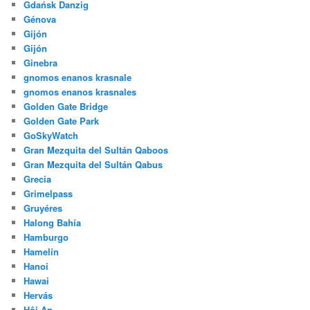
Gdańsk Danzig
Génova
Gijón
Gijón
Ginebra
gnomos enanos krasnale
gnomos enanos krasnales
Golden Gate Bridge
Golden Gate Park
GoSkyWatch
Gran Mezquita del Sultán Qaboos
Gran Mezquita del Sultán Qabus
Grecia
Grimelpass
Gruyéres
Halong Bahía
Hamburgo
Hamelín
Hanoi
Hawai
Hervás
Hội An