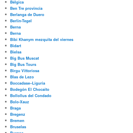
Bélgica
Ben Tre provincia
Berlanga de Duero
Berlin-Tegel
Berna
Berna
Bibi Khanym mezquita del viernes
Bidart
Bielsa
Big Bus Muscat
Big Bus Tours
Birgu Vittoriosa
Blas de Lezo
Boccadase–Liguria
Bodegón El Chocaito
Bollollus del Condado
Bolo-Xauz
Braga
Bregenz
Bremen
Bruselas
Burgos