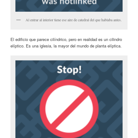
Al entrar al interior tiene ese aire de catedral del que hablaba antes.
El edificio que parece cilíndrico, pero en realidad es un cilindro
elíptico. Es una iglesia, la mayor del mundo de planta elíptica.