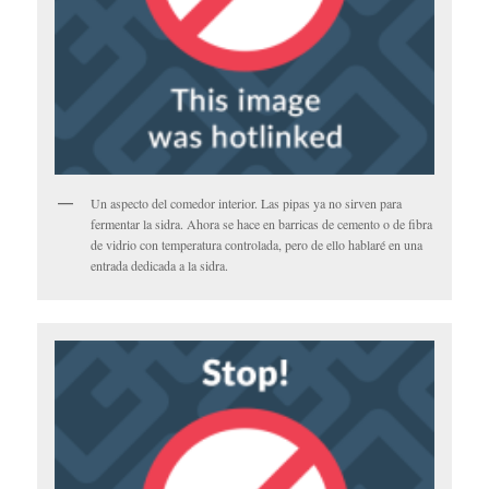
Un aspecto del comedor interior. Las pipas ya no sirven para
fermentar la sidra. Ahora se hace en barricas de cemento o de fibra
de vidrio con temperatura controlada, pero de ello hablaré en una
entrada dedicada a la sidra.