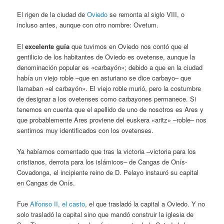
El rigen de la ciudad de
Oviedo
se remonta al siglo VIII, o
incluso antes, aunque con otro nombre: Ovetum.
El
excelente guía
que tuvimos en Oviedo nos contó que el
gentilicio de los habitantes de Oviedo es ovetense, aunque la
denominación popular es «carbayón»; debido a que en la ciudad
había un viejo roble –que en asturiano se dice carbayo– que
llamaban «el carbayón». El viejo roble murió, pero la costumbre
de designar a los ovetenses como carbayones permanece. Si
tenemos en cuenta que el apellido de uno de nosotros es Ares y
que probablemente Ares proviene del euskera «aritz» –roble– nos
sentimos muy identificados con los ovetenses.
Ya habíamos comentado que tras la victoria –victoria para los
cristianos, derrota para los islámicos– de Cangas de Onís-
Covadonga, el incipiente reino de D. Pelayo instauró su capital
en Cangas de Onís.
Fue
Alfonso II, el casto
, el que trasladó la capital a Oviedo. Y no
solo trasladó la capital sino que mandó construir la iglesia de