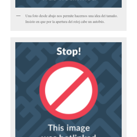
Una foto desde abajo nos permite hacernos una idea del tamaño.
Insisto en que por la apertura del reloj cabe un autobús.