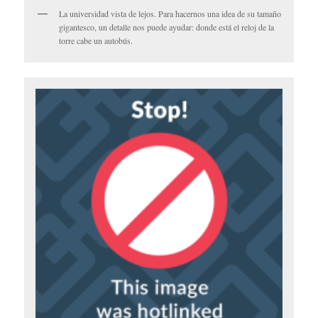
La universidad vista de lejos. Para hacernos una idea de su tamaño
gigantesco, un detalle nos puede ayudar: donde está el reloj de la
torre cabe un autobús.