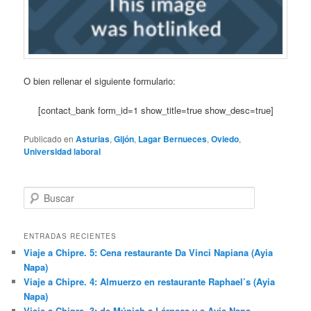
O bien rellenar el siguiente formulario:
[contact_bank form_id=1 show_title=true show_desc=true]
Publicado en
Asturias
,
Gijón
,
Lagar Bernueces
,
Oviedo
,
Universidad laboral
B
u
s
c
ENTRADAS RECIENTES
a
Viaje a Chipre. 5: Cena restaurante Da Vinci Napiana (Ayia
r
Napa)
Viaje a Chipre. 4: Almuerzo en restaurante Raphael’s (Ayia
Napa)
Viaje a Chipre. 3: de Múnich a Lárnaca y a Ayia Napa