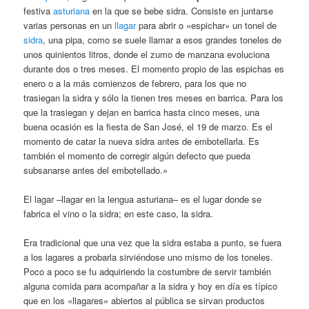
festiva
asturiana
en la que se bebe sidra. Consiste en juntarse
varias personas en un
llagar
para abrir o «espichar» un tonel de
sidra
, una pipa, como se suele llamar a esos grandes toneles de
unos quinientos litros, donde el zumo de manzana evoluciona
durante dos o tres meses. El momento propio de las espichas es
enero o a la más comienzos de febrero, para los que no
trasiegan la sidra y sólo la tienen tres meses en barrica. Para los
que la trasiegan y dejan en barrica hasta cinco meses, una
buena ocasión es la fiesta de San José, el 19 de marzo. Es el
momento de catar la nueva sidra antes de embotellarla. Es
también el momento de corregir algún defecto que pueda
subsanarse antes del embotellado.»
El lagar –llagar en la lengua asturiana– es el lugar donde se
fabrica el vino o la sidra; en este caso, la sidra.
Era tradicional que una vez que la sidra estaba a punto, se fuera
a los lagares a probarla sirviéndose uno mismo de los toneles.
Poco a poco se fu adquiriendo la costumbre de servir también
alguna comida para acompañar a la sidra y hoy en día es típico
que en los «llagares» abiertos al pública se sirvan productos