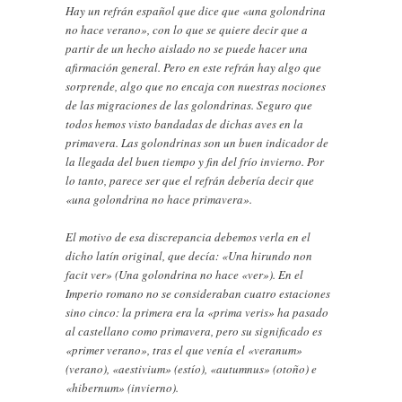
Hay un refrán español que dice que «una golondrina
no hace verano», con lo que se quiere decir que a
partir de un hecho aislado no se puede hacer una
afirmación general. Pero en este refrán hay algo que
sorprende, algo que no encaja con nuestras nociones
de las migraciones de las golondrinas. Seguro que
todos hemos visto bandadas de dichas aves en la
primavera. Las golondrinas son un buen indicador de
la llegada del buen tiempo y fin del frío invierno. Por
lo tanto, parece ser que el refrán debería decir que
«una golondrina no hace primavera».
El motivo de esa discrepancia debemos verla en el
dicho latín original, que decía: «Una hirundo non
facit ver» (Una golondrina no hace «ver»). En el
Imperio romano no se consideraban cuatro estaciones
sino cinco: la primera era la «prima veris» ha pasado
al castellano como primavera, pero su significado es
«primer verano», tras el que venía el «veranum»
(verano), «aestivium» (estío), «autumnus» (otoño) e
«hibernum» (invierno).