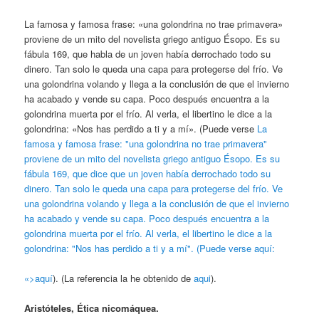
La famosa y famosa frase: «una golondrina no trae primavera»
proviene de un mito del novelista griego antiguo Ésopo. Es su
fábula 169, que habla de un joven había derrochado todo su
dinero. Tan solo le queda una capa para protegerse del frío. Ve
una golondrina volando y llega a la conclusión de que el invierno
ha acabado y vende su capa. Poco después encuentra a la
golondrina muerta por el frío. Al verla, el libertino le dice a la
golondrina: «Nos has perdido a ti y a mí». (Puede verse
La
famosa y famosa frase: "una golondrina no trae primavera"
proviene de un mito del novelista griego antiguo Ésopo. Es su
fábula 169, que dice que un joven había derrochado todo su
dinero. Tan solo le queda una capa para protegerse del frío. Ve
una golondrina volando y llega a la conclusión de que el invierno
ha acabado y vende su capa. Poco después encuentra a la
golondrina muerta por el frío. Al verla, el libertino le dice a la
golondrina: "Nos has perdido a ti y a mí". (Puede verse aquí:
«>aquí
). (La referencia la he obtenido de
aqui
).
Aristóteles, Ética nicomáquea.