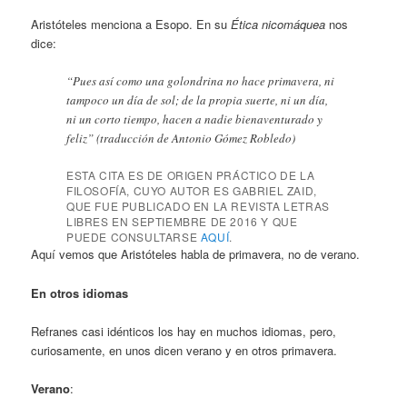
Aristóteles menciona a Esopo. En su
Ética nicomáquea
nos
dice:
“Pues así como una golondrina no hace primavera, ni
tampoco un día de sol; de la propia suerte, ni un día,
ni un corto tiempo, hacen a nadie bienaventurado y
feliz” (traducción de Antonio Gómez Robledo)
ESTA CITA ES DE
ORIGEN PRÁCTICO DE LA
FILOSOFÍA
, CUYO AUTOR ES GABRIEL ZAID,
QUE FUE PUBLICADO EN LA REVISTA
LETRAS
LIBRES
EN SEPTIEMBRE DE 2016 Y QUE
PUEDE CONSULTARSE
AQUÍ
.
Aquí vemos que Aristóteles habla de primavera, no de verano.
En otros idiomas
Refranes casi idénticos los hay en muchos idiomas, pero,
curiosamente, en unos dicen verano y en otros primavera.
Verano
: