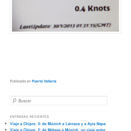
Publicado en
Puerto Vallarta
B
u
s
c
ENTRADAS RECIENTES
a
Viaje a Chipre. 3: de Múnich a Lárnaca y a Ayia Napa
r
Viaje a Chipre. 2: de Málaga a Múnich, un viaje entre