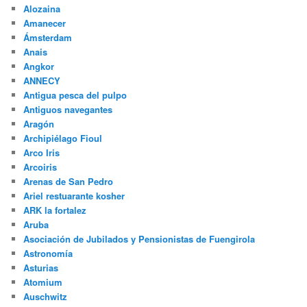
Alozaina
Amanecer
Ámsterdam
Anais
Angkor
ANNECY
Antigua pesca del pulpo
Antiguos navegantes
Aragón
Archipiélago Fioul
Arco Iris
Arcoiris
Arenas de San Pedro
Ariel restuarante kosher
ARK la fortalez
Aruba
Asociación de Jubilados y Pensionistas de Fuengirola
Astronomía
Asturias
Atomium
Auschwitz