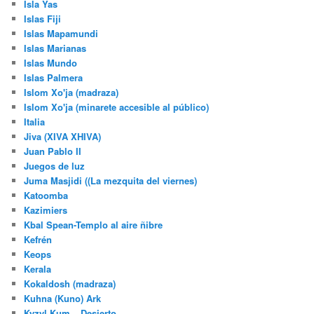
Isla Yas
Islas Fiji
Islas Mapamundi
Islas Marianas
Islas Mundo
Islas Palmera
Islom Xo'ja (madraza)
Islom Xo'ja (minarete accesible al público)
Italia
Jiva (XIVA XHIVA)
Juan Pablo II
Juegos de luz
Juma Masjidi ((La mezquita del viernes)
Katoomba
Kazimiers
Kbal Spean-Templo al aire ñibre
Kefrén
Keops
Kerala
Kokaldosh (madraza)
Kuhna (Kuno) Ark
Kyzyl Kum – Desierto