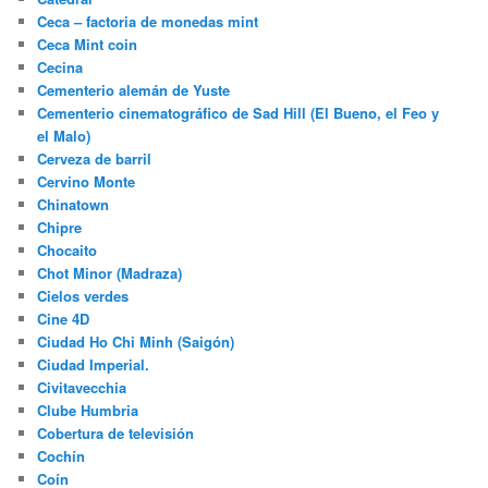
Ceca – factoria de monedas mint
Ceca Mint coin
Cecina
Cementerio alemán de Yuste
Cementerio cinematográfico de Sad Hill (El Bueno, el Feo y
el Malo)
Cerveza de barril
Cervino Monte
Chinatown
Chipre
Chocaito
Chot Minor (Madraza)
Cielos verdes
Cine 4D
Ciudad Ho Chi Minh (Saigón)
Ciudad Imperial.
Civitavecchia
Clube Humbria
Cobertura de televisión
Cochín
Coín