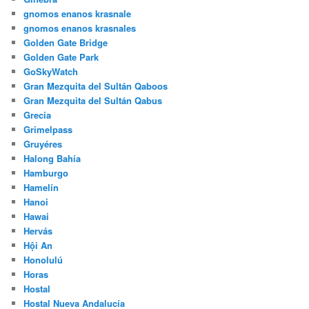
gnomos enanos krasnale
gnomos enanos krasnales
Golden Gate Bridge
Golden Gate Park
GoSkyWatch
Gran Mezquita del Sultán Qaboos
Gran Mezquita del Sultán Qabus
Grecia
Grimelpass
Gruyéres
Halong Bahía
Hamburgo
Hamelín
Hanoi
Hawai
Hervás
Hội An
Honolulú
Horas
Hostal
Hostal Nueva Andalucía