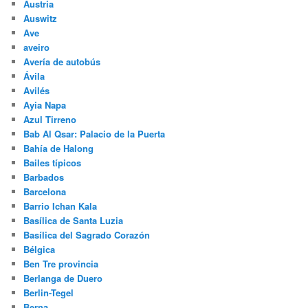
Austria
Auswitz
Ave
aveiro
Avería de autobús
Ávila
Avilés
Ayia Napa
Azul Tirreno
Bab Al Qsar: Palacio de la Puerta
Bahía de Halong
Bailes típicos
Barbados
Barcelona
Barrio Ichan Kala
Basílica de Santa Luzia
Basílica del Sagrado Corazón
Bélgica
Ben Tre provincia
Berlanga de Duero
Berlin-Tegel
Berna