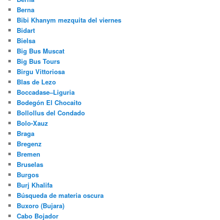
Berna
Bibi Khanym mezquita del viernes
Bidart
Bielsa
Big Bus Muscat
Big Bus Tours
Birgu Vittoriosa
Blas de Lezo
Boccadase–Liguria
Bodegón El Chocaito
Bollollus del Condado
Bolo-Xauz
Braga
Bregenz
Bremen
Bruselas
Burgos
Burj Khalifa
Búsqueda de materia oscura
Buxoro (Bujara)
Cabo Bojador