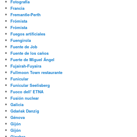
Fotografía
Francia
Fremantle-Perth
Frómista
Frómista
Fuegos artificiales
Fuengirola
Fuente de Job
Fuente de los caños
Fuerte de Miguel Ángel
Fujairah-Fuyaira
Fullmoon Town restaurante
Funicular
Funicular Seelisberg
Fuoco dell' ETNA
Fusión nuclear
Galicia
Gdańsk Danzig
Génova
Gijón
Gijón
Ginebra