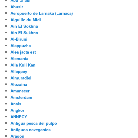
Abu Dhabi
Abusir
Aeropuerto de Lárnaka (Lárnaca)
Aiguille du Midi
Ain El Sokhna
Ain El Sukhna
Al-Biruni
Alappuzha
Alea jacta est
Alemania
Alla Kuli Kan
Alleppey
Almuradiel
Alozaina
Amanecer
Ámsterdam
Anais
Angkor
ANNECY
Antigua pesca del pulpo
Antiguos navegantes
Aragón