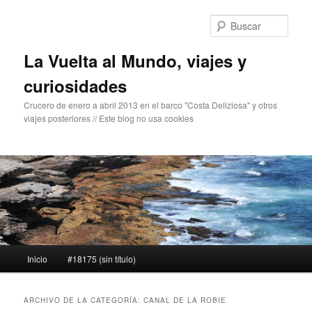
Ir
Ir
al
al
Busc
contenido
contenido
principal
secundario
La Vuelta al Mundo, viajes y
curiosidades
Crucero de enero a abril 2013 en el barco "Costa Deliziosa" y otros
viajes posteriores // Este blog no usa cookies
Menú
Inicio
#18175 (sin título)
principal
ARCHIVO DE LA CATEGORÍA:
CANAL DE LA ROBIE