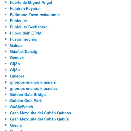
Fuerte de Miguel Ángel
Fujairah-Fuyaira
Fullmoon Town restaurante
Funicular
Funicular Seelisberg
Fuoco dell' ETNA
Fusión nuclear
Galicia
Gdańsk Danzig
Génova
Gijón
Gijón
Ginebra
gnomos enanos krasnale
gnomos enanos krasnales
Golden Gate Bridge
Golden Gate Park
GoSkyWatch
Gran Mezquita del Sultán Qaboos
Gran Mezquita del Sultán Qabus
Grecia