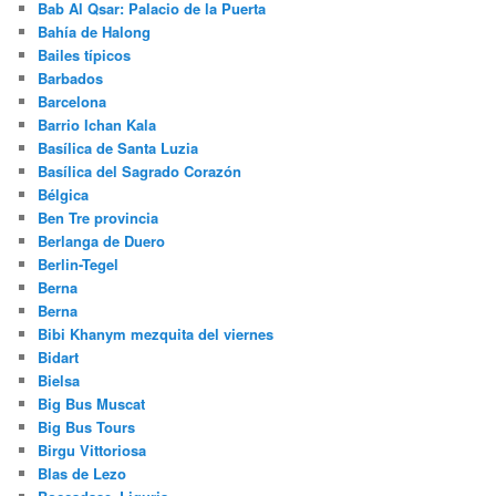
Bab Al Qsar: Palacio de la Puerta
Bahía de Halong
Bailes típicos
Barbados
Barcelona
Barrio Ichan Kala
Basílica de Santa Luzia
Basílica del Sagrado Corazón
Bélgica
Ben Tre provincia
Berlanga de Duero
Berlin-Tegel
Berna
Berna
Bibi Khanym mezquita del viernes
Bidart
Bielsa
Big Bus Muscat
Big Bus Tours
Birgu Vittoriosa
Blas de Lezo