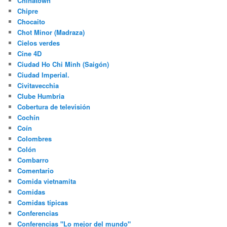
Chinatown
Chipre
Chocaito
Chot Minor (Madraza)
Cielos verdes
Cine 4D
Ciudad Ho Chi Minh (Saigón)
Ciudad Imperial.
Civitavecchia
Clube Humbria
Cobertura de televisión
Cochín
Coín
Colombres
Colón
Combarro
Comentario
Comida vietnamita
Comidas
Comidas típicas
Conferencias
Conferencias "Lo mejor del mundo"