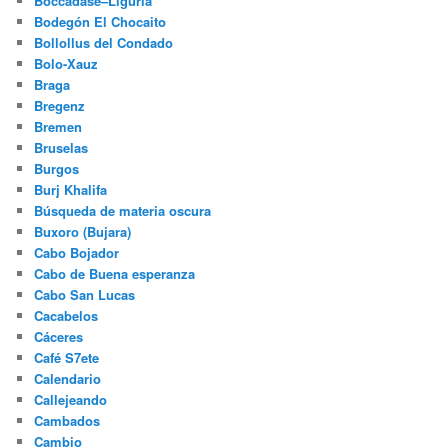
Boccadase–Liguria
Bodegón El Chocaito
Bollollus del Condado
Bolo-Xauz
Braga
Bregenz
Bremen
Bruselas
Burgos
Burj Khalifa
Búsqueda de materia oscura
Buxoro (Bujara)
Cabo Bojador
Cabo de Buena esperanza
Cabo San Lucas
Cacabelos
Cáceres
Café S7ete
Calendario
Callejeando
Cambados
Cambio