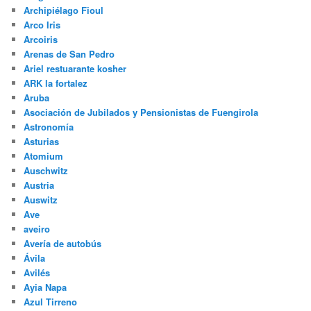
Archipiélago Fioul
Arco Iris
Arcoiris
Arenas de San Pedro
Ariel restuarante kosher
ARK la fortalez
Aruba
Asociación de Jubilados y Pensionistas de Fuengirola
Astronomía
Asturias
Atomium
Auschwitz
Austria
Auswitz
Ave
aveiro
Avería de autobús
Ávila
Avilés
Ayia Napa
Azul Tirreno