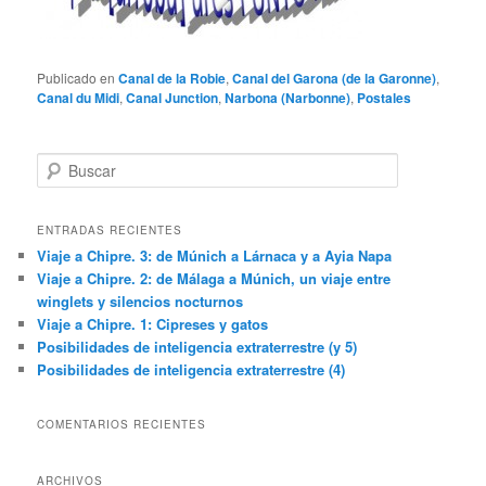
Publicado en
Canal de la Robie
,
Canal del Garona (de la Garonne)
,
Canal du Midi
,
Canal Junction
,
Narbona (Narbonne)
,
Postales
B
u
s
c
ENTRADAS RECIENTES
a
Viaje a Chipre. 3: de Múnich a Lárnaca y a Ayia Napa
r
Viaje a Chipre. 2: de Málaga a Múnich, un viaje entre
winglets y silencios nocturnos
Viaje a Chipre. 1: Cipreses y gatos
Posibilidades de inteligencia extraterrestre (y 5)
Posibilidades de inteligencia extraterrestre (4)
COMENTARIOS RECIENTES
ARCHIVOS