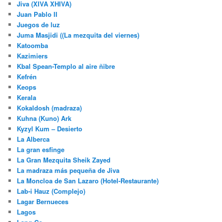
Jiva (XIVA XHIVA)
Juan Pablo II
Juegos de luz
Juma Masjidi ((La mezquita del viernes)
Katoomba
Kazimiers
Kbal Spean-Templo al aire ñibre
Kefrén
Keops
Kerala
Kokaldosh (madraza)
Kuhna (Kuno) Ark
Kyzyl Kum – Desierto
La Alberca
La gran esfinge
La Gran Mezquita Sheik Zayed
La madraza más pequeña de Jiva
La Moncloa de San Lazaro (Hotel-Restaurante)
Lab-i Hauz (Complejo)
Lagar Bernueces
Lagos