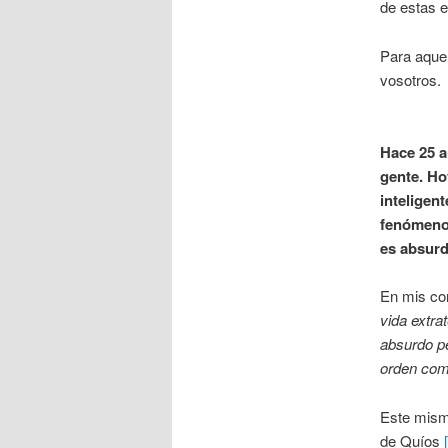
de estas e
Para aquel
vosotros.
Hace 25 a
gente. Ho
inteligen
fenómeno 
es absurd
En mis co
vida extra
absurdo pe
orden como
Este mismo
de Quíos