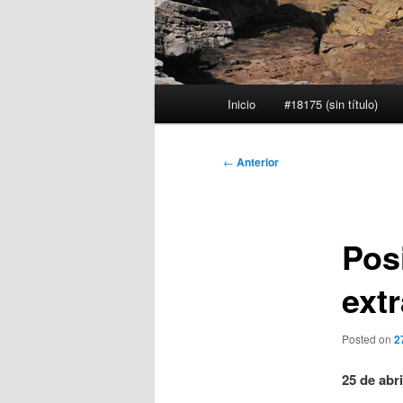
Menú
Inicio
#18175 (sin título)
principal
Navegación
←
Anterior
de
entradas
Posi
extr
Posted on
2
25 de abri