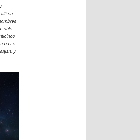
y
allí no
 hombres.
n sólo
nticinco
ón no se
 sajan, y
.