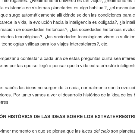
interrogantes: ¿Realmente el uni­verso es tan viejo?, ¿realmente es 
la existencia de sistemas planetarios es algo habitual?, ¿el mecanis
l que surge automáticamente allí dónde se den las condiciones para e
arece la vida, la evolución hacia la inteligencia es obligada?, ¿la intel
 creación de sociedades históricas?, ¿las sociedades históricas evolu
edades tec­no­lógicas?, ¿las sociedades tecnológicas viven lo suficie
 tecnolo­gías váli­das para los viajes interestelares?, etc.
mpezar a contestar a cada una de estas preguntas quizá sea interes
usas por las que se llegó a pensar que la vida extraterrestre inteligent
s sabéis las ideas no surgen de la nada, normalmente son la evoluc
riores. Por tanto vamos a ver el de­sarrollo histórico de la idea de los
stres.
ÓN HISTÓRICA DE LAS IDEAS SOBRE LOS EXTRATE­RRESTR
primer momento en que se pien­sa que las
luces del cielo
son planeta