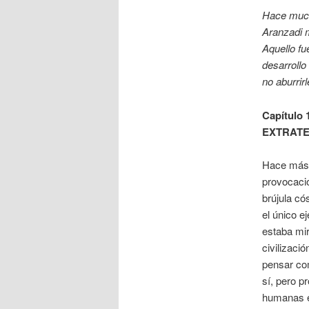
Hace much
Aranzadi m
Aquello fu
desarrollo
no aburrirl
Capítulo 
EXTRATE
Hace más d
provocaci
brújula có
el único e
estaba mir
civilizac
pensar com
sí, pero 
humanas e