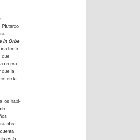
o
 Plutarco
 su
e in Orbe
una tenía
y que
da no era
 que la
res de la
a los habi­
 de
años
 su obra
 cuenta
ia en la