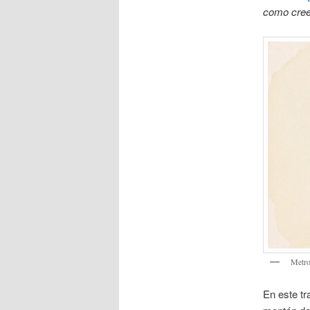
como creer
Metro
En este tr