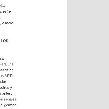
cias
rrestre.
l
s, espero
 LOS
i a
 era una
basada en
que SETI
uier
sotros y
inantes,
os señales
 el germen