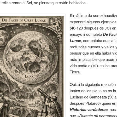
strellas como el Sol, se piensa que están habitados.
Sin ánimo de ser exhaustiv
expondré al­gunos ejemplos.
(46-120 después de JC) en
ensayo incompleto
De Faci
Lunae
, comentaba que la L
profundas cuevas y valles 
pensar que en ella había vi
más implausible que asumir
vida podía existir en los ma
Tierra.
Quizá la siguiente mención 
tantes de los planetas es la
Luciano de Sa­mosata (50 
después Plutarco) quien en
Historias verdaderas
, nos
que «
Durante mi permanenc