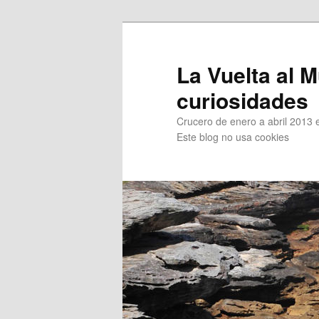
Ir
al
contenido
La Vuelta al M
principal
curiosidades
Crucero de enero a abril 2013 en
Este blog no usa cookies