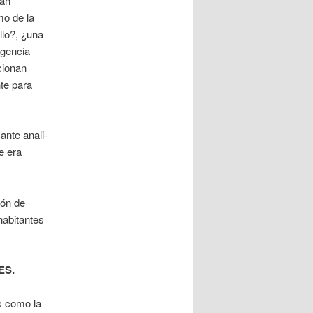
tan
mo de la
llo?, ¿una
igencia
cionan
nte para
ante anali­
e era
ión de
 habitantes
ES.
s como la