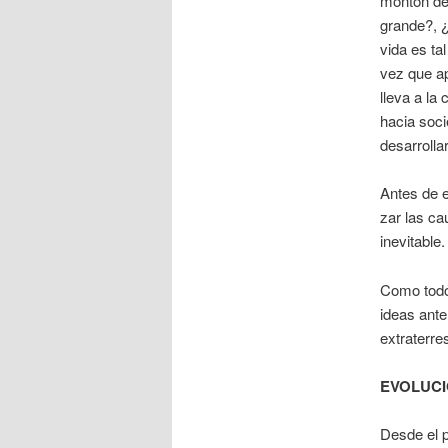
montón de 
grande?, ¿
vida es ta
vez que ap
lleva a la
hacia soci
desarrollar
Antes de e
zar las ca
inevi­table.
Como todo
ideas ante
extraterre
EVOLUCI
Desde el 