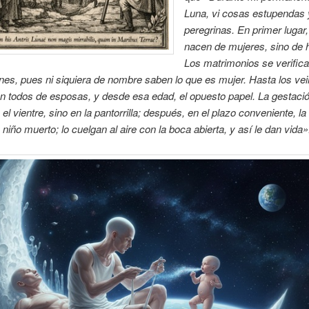
Luna, vi co­sas estupendas 
peregrinas. En primer lugar, 
nacen de mujeres, sino de
Los matrimonios se verifica
­nes, pues ni siquiera de nombre saben lo que es mujer. Hasta los vei
 todos de esposas, y desde esa edad, el opuesto papel. La gestaci
 el vien­tre, sino en la pantorrilla; después, en el pla­zo conveniente, la
niño muerto; lo cuelgan al aire con la boca abier­ta, y así le dan vida»