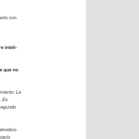
arto con
 inteli­
e que no
­miento:
La
. Es
se­gundo
tro­doro
pacio