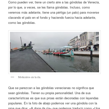
Como pueden ver, tiene un cierto aire a las góndolas de Venecia,
por lo que, a veces, se les llama góndolas. Incluso, como
veremos más adelante, tiene una pértiga (un palo) para moverse
clavando el palo en el fondo y haciendo fuerza hacia adelante,
como las góndolas.
Moliceiros en la ría.
Que se parezcan a las góndolas venecianas no significa que
sean góndolas. Tienen su propia personalidad. Una de sus
características es que sus proas están decoradas con leyendas
populares. En la foto de abajo podemos ver una góndola con la
proa que dice: «A dona da ría» que podemos traducir como «Una