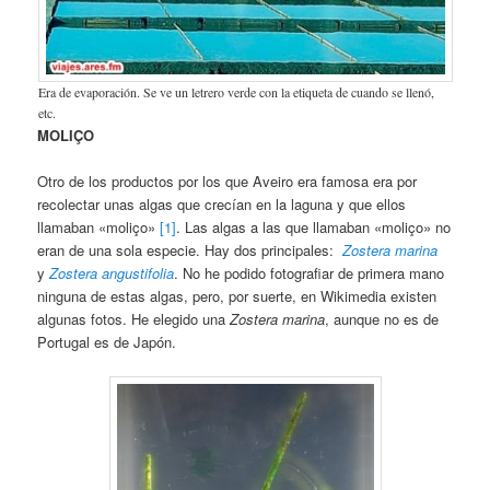
Era de evaporación. Se ve un letrero verde con la etiqueta de cuando se llenó,
etc.
MOLIÇO
Otro de los productos por los que Aveiro era famosa era por
recolectar unas algas que crecían en la laguna y que ellos
llamaban «moliço»
[1]
. Las algas a las que llamaban «moliço» no
eran de una sola especie. Hay dos principales:
Zostera marina
y
Zostera angustifolia
. No he podido fotografiar de primera mano
ninguna de estas algas, pero, por suerte, en Wikimedia existen
algunas fotos. He elegido una
Zostera marina
, aunque no es de
Portugal es de Japón.