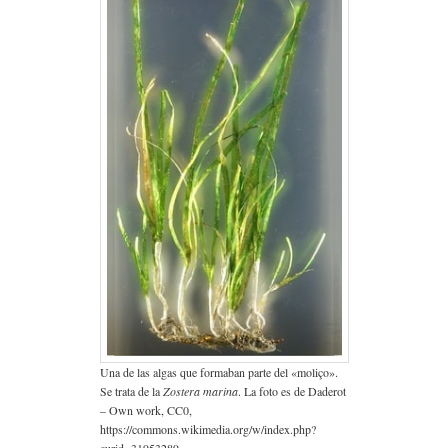
Una de las algas que formaban parte del «moliço».
Se trata de la
Zostera marina
. La foto es de Daderot
– Own work, CC0,
https://commons.wikimedia.org/w/index.php?