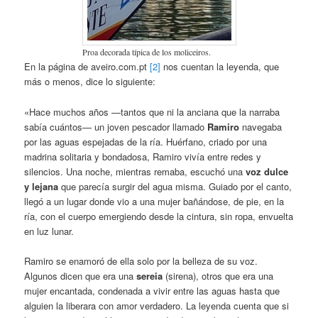
Proa decorada típica de los moliceiros.
En la página de aveiro.com.pt
[2]
nos cuentan la leyenda, que
más o menos, dice lo siguiente:
«Hace muchos años —tantos que ni la anciana que la narraba
sabía cuántos— un joven pescador llamado
Ramiro
navegaba
por las aguas espejadas de la ría. Huérfano, criado por una
madrina solitaria y bondadosa, Ramiro vivía entre redes y
silencios. Una noche, mientras remaba, escuchó una
voz dulce
y lejana
que parecía surgir del agua misma. Guiado por el canto,
llegó a un lugar donde vio a una mujer bañándose, de pie, en la
ría, con el cuerpo emergiendo desde la cintura, sin ropa, envuelta
en luz lunar.
Ramiro se enamoró de ella solo por la belleza de su voz.
Algunos dicen que era una
sereia
(sirena), otros que era una
mujer encantada, condenada a vivir entre las aguas hasta que
alguien la liberara con amor verdadero. La leyenda cuenta que si