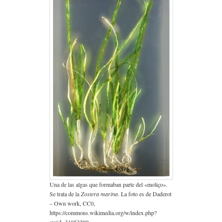
Una de las algas que formaban parte del «moliço».
Se trata de la
Zostera marina
. La foto es de Daderot
– Own work, CC0,
https://commons.wikimedia.org/w/index.php?