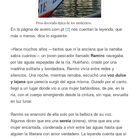
Proa decorada típica de los moliceiros.
En la página de aveiro.com.pt
[2]
nos cuentan la leyenda, que
más o menos, dice lo siguiente:
«Hace muchos años —tantos que ni la anciana que la narraba
sabía cuántos— un joven pescador llamado
Ramiro
navegaba
por las aguas espejadas de la ría. Huérfano, criado por una
madrina solitaria y bondadosa, Ramiro vivía entre redes y
silencios. Una noche, mientras remaba, escuchó una
voz dulce
y lejana
que parecía surgir del agua misma. Guiado por el canto,
llegó a un lugar donde vio a una mujer bañándose, de pie, en la
ría, con el cuerpo emergiendo desde la cintura, sin ropa, envuelta
en luz lunar.
Ramiro se enamoró de ella solo por la belleza de su voz.
Algunos dicen que era una
sereia
(sirena), otros que era una
mujer encantada, condenada a vivir entre las aguas hasta que
alguien la liberara con amor verdadero. La leyenda cuenta que si