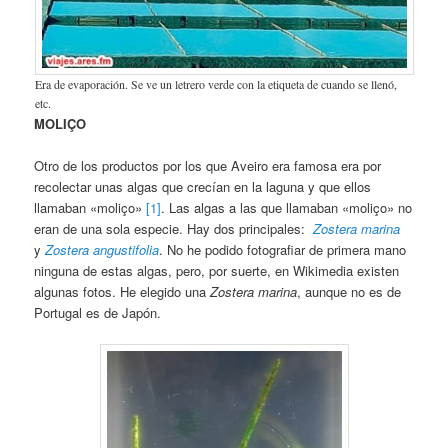
Era de evaporación. Se ve un letrero verde con la etiqueta de cuando se llenó,
etc.
MOLIÇO
Otro de los productos por los que Aveiro era famosa era por
recolectar unas algas que crecían en la laguna y que ellos
llamaban «moliço»
[1]
. Las algas a las que llamaban «moliço» no
eran de una sola especie. Hay dos principales:
Zostera marina
y
Zostera angustifolia
. No he podido fotografiar de primera mano
ninguna de estas algas, pero, por suerte, en Wikimedia existen
algunas fotos. He elegido una
Zostera marina
, aunque no es de
Portugal es de Japón.