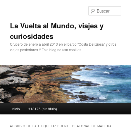
Ir
Ir
al
al
Busc
contenido
contenido
principal
secundario
La Vuelta al Mundo, viajes y
curiosidades
Crucero de enero a abril 2013 en el barco "Costa Deliziosa" y otros
viajes posteriores // Este blog no usa cookies
Menú
Inicio
#18175 (sin título)
principal
ARCHIVO DE LA ETIQUETA:
PUENTE PEATONAL DE MADERA