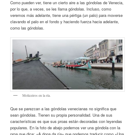
Como pueden ver, tiene un cierto aire a las góndolas de Venecia,
por lo que, a veces, se les llama góndolas. Incluso, como
veremos más adelante, tiene una pértiga (un palo) para moverse
clavando el palo en el fondo y haciendo fuerza hacia adelante,
como las góndolas.
Moliceiros en la ría.
Que se parezcan a las góndolas venecianas no significa que
sean góndolas. Tienen su propia personalidad. Una de sus
características es que sus proas están decoradas con leyendas
populares. En la foto de abajo podemos ver una góndola con la
proa que dice: «A dona da ría» que podemos traducir como «Una