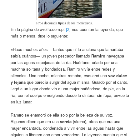
Proa decorada típica de los moliceiros.
En la página de aveiro.com.pt
[2]
nos cuentan la leyenda, que
más o menos, dice lo siguiente:
«Hace muchos años —tantos que ni la anciana que la narraba
sabía cuántos— un joven pescador llamado
Ramiro
navegaba
por las aguas espejadas de la ría. Huérfano, criado por una
madrina solitaria y bondadosa, Ramiro vivía entre redes y
silencios. Una noche, mientras remaba, escuchó una
voz dulce
y lejana
que parecía surgir del agua misma. Guiado por el canto,
llegó a un lugar donde vio a una mujer bañándose, de pie, en la
ría, con el cuerpo emergiendo desde la cintura, sin ropa, envuelta
en luz lunar.
Ramiro se enamoró de ella solo por la belleza de su voz.
Algunos dicen que era una
sereia
(sirena), otros que era una
mujer encantada, condenada a vivir entre las aguas hasta que
alguien la liberara con amor verdadero. La leyenda cuenta que si