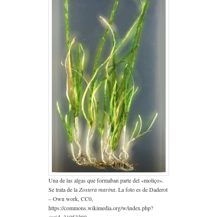
Una de las algas que formaban parte del «moliço».
Se trata de la
Zostera marina
. La foto es de Daderot
– Own work, CC0,
https://commons.wikimedia.org/w/index.php?