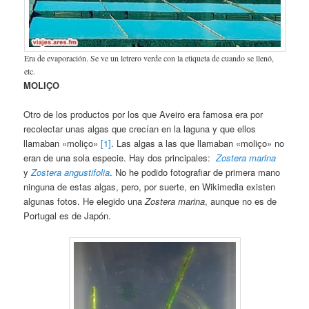
Era de evaporación. Se ve un letrero verde con la etiqueta de cuando se llenó,
etc.
MOLIÇO
Otro de los productos por los que Aveiro era famosa era por
recolectar unas algas que crecían en la laguna y que ellos
llamaban «moliço»
[1]
. Las algas a las que llamaban «moliço» no
eran de una sola especie. Hay dos principales:
Zostera marina
y
Zostera angustifolia
. No he podido fotografiar de primera mano
ninguna de estas algas, pero, por suerte, en Wikimedia existen
algunas fotos. He elegido una
Zostera marina
, aunque no es de
Portugal es de Japón.