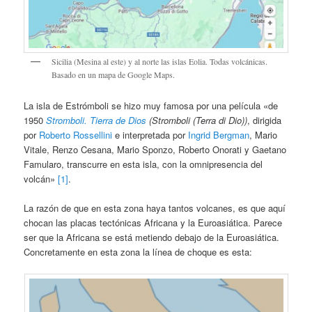
Sicilia (Mesina al este) y al norte las islas Eolia. Todas volcánicas.
Basado en un mapa de Google Maps.
La isla de Estrómboli se hizo muy famosa por una película «de
1950
Stromboli. Tierra de Dios
(Stromboli (Terra di Dio))
, dirigida
por
Roberto Rossellini
e interpretada por
Ingrid Bergman
, Mario
Vitale, Renzo Cesana, Mario Sponzo, Roberto Onorati y Gaetano
Famularo, transcurre en esta isla, con la omnipresencia del
volcán»
[1]
.
La razón de que en esta zona haya tantos volcanes, es que aquí
chocan las placas tectónicas Africana y la Euroasiática. Parece
ser que la Africana se está metiendo debajo de la Euroasiática.
Concretamente en esta zona la línea de choque es esta: