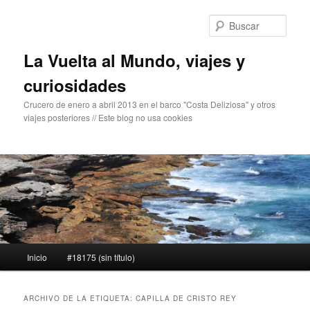
Ir
Ir
al
al
Busc
contenido
contenido
principal
secundario
La Vuelta al Mundo, viajes y
curiosidades
Crucero de enero a abril 2013 en el barco "Costa Deliziosa" y otros
viajes posteriores // Este blog no usa cookies
Menú
Inicio
#18175 (sin título)
principal
ARCHIVO DE LA ETIQUETA:
CAPILLA DE CRISTO REY