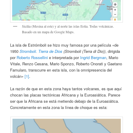
Sicilia (Mesina al este) y al norte las islas Eolia. Todas volcánicas.
Basado en un mapa de Google Maps.
La isla de Estrómboli se hizo muy famosa por una película «de
1950
Stromboli. Tierra de Dios
(Stromboli (Terra di Dio))
, dirigida
por
Roberto Rossellini
e interpretada por
Ingrid Bergman
, Mario
Vitale, Renzo Cesana, Mario Sponzo, Roberto Onorati y Gaetano
Famularo, transcurre en esta isla, con la omnipresencia del
volcán»
[1]
.
La razón de que en esta zona haya tantos volcanes, es que aquí
chocan las placas tectónicas Africana y la Euroasiática. Parece
ser que la Africana se está metiendo debajo de la Euroasiática.
Concretamente en esta zona la línea de choque es esta: