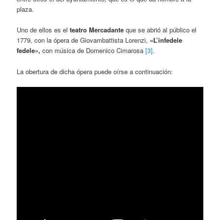
plaza.
Uno de ellos es el
teatro Mercadante
que se abrió al público el
1779, con la ópera de Giovambattista Lorenzi,
«L’infedele
fedele»,
con música de Domenico Cimarosa
[3]
.
La obertura de dicha ópera puede oírse a continuación: