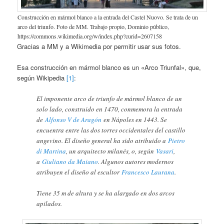
Construcción en mármol blanco a la entrada del Castel Nuovo. Se trata de un
arco del triunfo. Foto de MM. Trabajo propio, Dominio público,
https://commons.wikimedia.org/w/index.php?curid=2607158
Gracias a MM y a Wikimedia por permitir usar sus fotos.
Esa construcción en mármol blanco es un «Arco Triunfal», que,
según Wikipedia
[1]
:
El imponente arco de triunfo de mármol blanco de un
solo lado, construido en 1470, conmemora la entrada
de
Alfonso V de Aragón
en Nápoles en 1443. Se
encuentra entre las dos torres occidentales del castillo
angevino. El diseño general ha sido atribuido a
Pietro
di Martina
, un arquitecto milanés, o, según
Vasari
,
a
Giuliano da Maiano
. Algunos autores modernos
atribuyen el diseño al escultor
Francesco Laurana
.
Tiene 35 m de altura y se ha alargado en dos arcos
apilados.