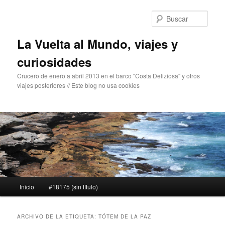
Ir
Ir
al
al
Busc
contenido
contenido
principal
secundario
La Vuelta al Mundo, viajes y
curiosidades
Crucero de enero a abril 2013 en el barco "Costa Deliziosa" y otros
viajes posteriores // Este blog no usa cookies
Menú
Inicio
#18175 (sin título)
principal
ARCHIVO DE LA ETIQUETA:
TÓTEM DE LA PAZ