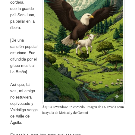
cordera,
que la guardo
pa’l San Juan,
pa bailar en la
ribera.
[De una
canción popular
asturiana. Fue
difundida por el
grupo musical
La Braña]
Así que, tal
vez, mi amigo
no estuviera
equivocado y
Áquila llevándose un cordedo. Imagen de IA creada conn
Valdáliga venga
la ayuda de Meta.ai y de Gemini
de Valle del
Águila.
Es posible, pero hay otras explicaciones.