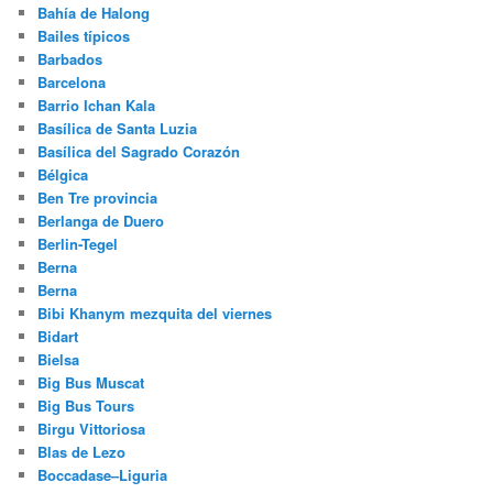
Bahía de Halong
Bailes típicos
Barbados
Barcelona
Barrio Ichan Kala
Basílica de Santa Luzia
Basílica del Sagrado Corazón
Bélgica
Ben Tre provincia
Berlanga de Duero
Berlin-Tegel
Berna
Berna
Bibi Khanym mezquita del viernes
Bidart
Bielsa
Big Bus Muscat
Big Bus Tours
Birgu Vittoriosa
Blas de Lezo
Boccadase–Liguria