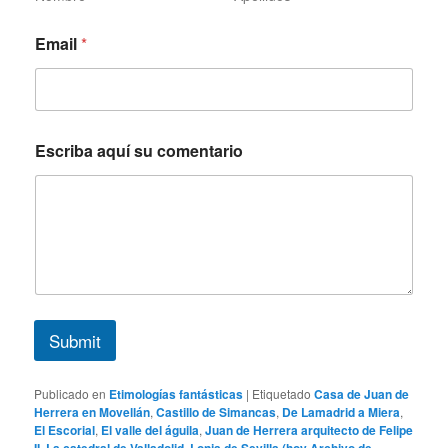
Email
*
s
Escriba aquí su comentario
u
a
q
u
í
E
s
c
r
i
Submit
b
a
Publicado en
Etimologías fantásticas
|
Etiquetado
Casa de Juan de
Herrera en Movellán
,
Castillo de Simancas
,
De Lamadrid a Miera
,
El Escorial
,
El valle del águila
,
Juan de Herrera arquitecto de Felipe
II
,
La catedral de Valladolid
,
Lonja de Sevilla (hoy Archivo de