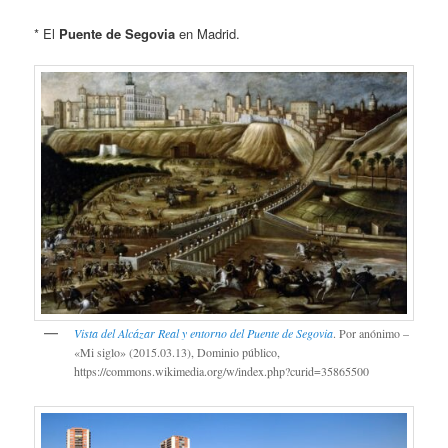
* El
Puente de Segovia
en Madrid.
Vista del Alcázar Real y entorno del Puente de Segovia
. Por anónimo –
«Mi siglo» (2015.03.13), Dominio público,
https://commons.wikimedia.org/w/index.php?curid=35865500