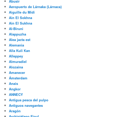
Abusir
Aeropuerto de Lárnaka (Lárnaca)
Aiguille du Midi
Ain El Sokhna
Ain El Sukhna
Al-Biruni
Alappuzha
Alea jacta est
Alemania
Alla Kuli Kan
Alleppey
Almuradiel
Alozaina
Amanecer
Ámsterdam
Anais
Angkor
ANNECY
Antigua pesca del pulpo
Antiguos navegantes
Aragón
Archipiélago Fioul