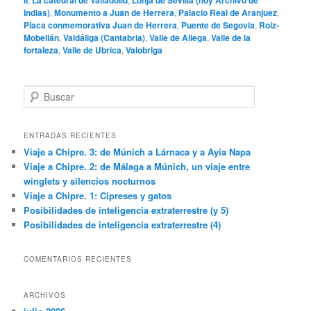
Indias)
,
Monumento a Juan de Herrera
,
Palacio Real de Aranjuez
,
Placa conmemorativa Juan de Herrera
,
Puente de Segovia
,
Roiz-
Mobellán
,
Valdáliga (Cantabria)
,
Valle de Allega
,
Valle de la
fortaleza
,
Valle de Ubrica
,
Valobriga
B
u
s
c
ENTRADAS RECIENTES
a
Viaje a Chipre. 3: de Múnich a Lárnaca y a Ayia Napa
r
Viaje a Chipre. 2: de Málaga a Múnich, un viaje entre
winglets y silencios nocturnos
Viaje a Chipre. 1: Cipreses y gatos
Posibilidades de inteligencia extraterrestre (y 5)
Posibilidades de inteligencia extraterrestre (4)
COMENTARIOS RECIENTES
ARCHIVOS