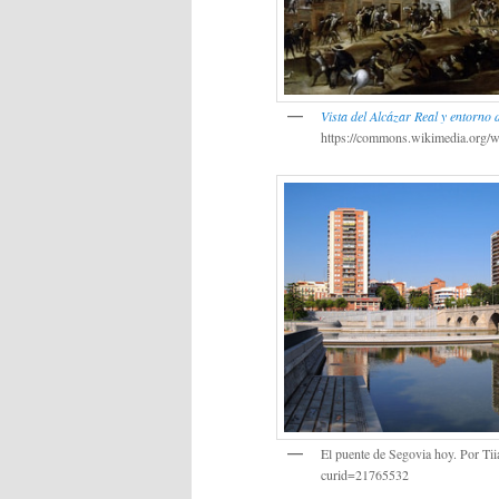
Vista del Alcázar Real y entorno 
https://commons.wikimedia.org/
El puente de Segovia hoy. Por T
curid=21765532