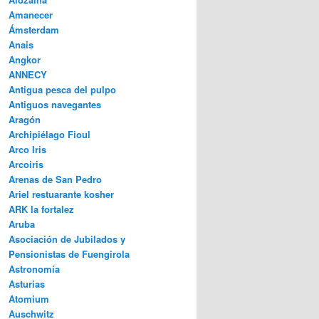
Amanecer
Ámsterdam
Anais
Angkor
ANNECY
Antigua pesca del pulpo
Antiguos navegantes
Aragón
Archipiélago Fioul
Arco Iris
Arcoiris
Arenas de San Pedro
Ariel restuarante kosher
ARK la fortalez
Aruba
Asociación de Jubilados y
Pensionistas de Fuengirola
Astronomía
Asturias
Atomium
Auschwitz