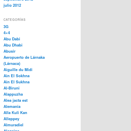
julio 2012
CATEGORÍAS
3G
4×4
Abu Dabi
Abu Dhabi
Abusir
Aeropuerto de Lárnaka
(Lárnaca)
Aiguille du Midi
Ain El Sokhna
Ain El Sukhna
Al-Biruni
Alappuzha
Alea jacta est
Alemania
Alla Kuli Kan
Alleppey
Almuradiel
Alozaina