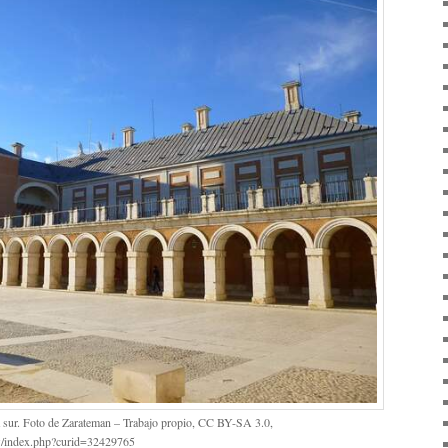
a sur. Foto de Zarateman – Trabajo propio, CC BY-SA 3.0,
w/index.php?curid=32429765