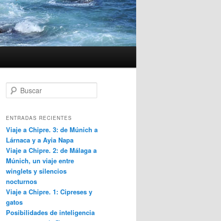
B
u
s
c
ENTRADAS RECIENTES
a
Viaje a Chipre. 3: de Múnich a
r
Lárnaca y a Ayia Napa
Viaje a Chipre. 2: de Málaga a
Múnich, un viaje entre
winglets y silencios
nocturnos
Viaje a Chipre. 1: Cipreses y
gatos
Posibilidades de inteligencia