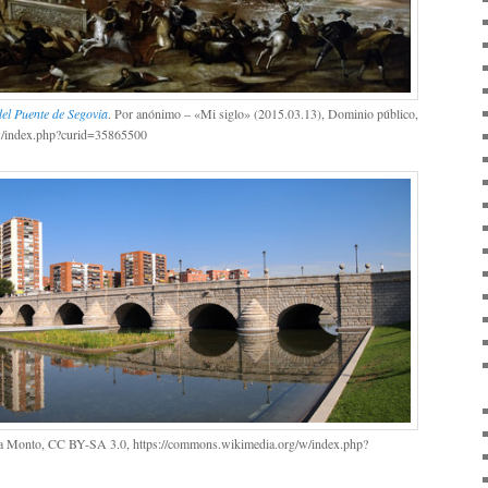
del Puente de Segovia
. Por anónimo – «Mi siglo» (2015.03.13), Dominio público,
w/index.php?curid=35865500
iia Monto, CC BY-SA 3.0, https://commons.wikimedia.org/w/index.php?