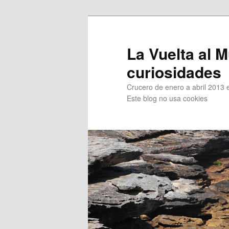
Ir
Ir
al
al
contenido
contenido
La Vuelta al M
principal
secundario
curiosidades
Crucero de enero a abril 2013 en
Este blog no usa cookies