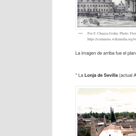
Por F. Chueca-Goitia. Photo: Flor
https://commons.wikimedia.org/
La imagen de arriba fue el pl
* La
Lonja de Sevilla
(actual A