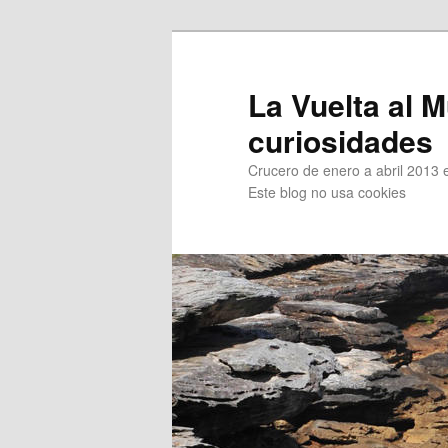
Ir
Ir
al
al
contenido
contenido
La Vuelta al M
principal
secundario
curiosidades
Crucero de enero a abril 2013 en
Este blog no usa cookies