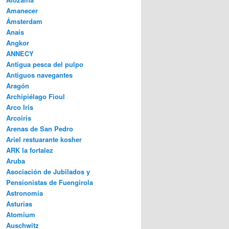
Amanecer
Ámsterdam
Anais
Angkor
ANNECY
Antigua pesca del pulpo
Antiguos navegantes
Aragón
Archipiélago Fioul
Arco Iris
Arcoiris
Arenas de San Pedro
Ariel restuarante kosher
ARK la fortalez
Aruba
Asociación de Jubilados y
Pensionistas de Fuengirola
Astronomía
Asturias
Atomium
Auschwitz