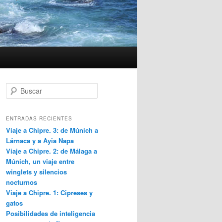
B
u
s
c
ENTRADAS RECIENTES
a
Viaje a Chipre. 3: de Múnich a
r
Lárnaca y a Ayia Napa
Viaje a Chipre. 2: de Málaga a
Múnich, un viaje entre
winglets y silencios
nocturnos
Viaje a Chipre. 1: Cipreses y
gatos
Posibilidades de inteligencia