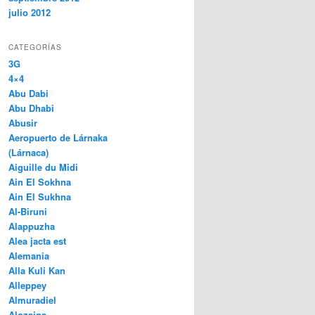
julio 2012
CATEGORÍAS
3G
4×4
Abu Dabi
Abu Dhabi
Abusir
Aeropuerto de Lárnaka
(Lárnaca)
Aiguille du Midi
Ain El Sokhna
Ain El Sukhna
Al-Biruni
Alappuzha
Alea jacta est
Alemania
Alla Kuli Kan
Alleppey
Almuradiel
Alozaina