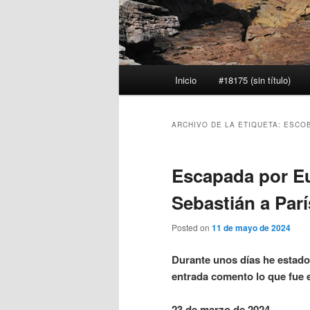
Menú
Inicio
#18175 (sin título)
principal
ARCHIVO DE LA ETIQUETA:
ESCOB
Escapada por Eu
Sebastián a Parí
Posted on
11 de mayo de 2024
Durante unos días he estado
entrada comento lo que fue e
23 de marzo de 2024