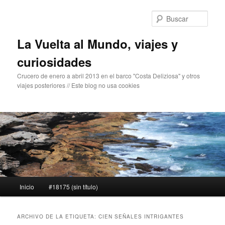
Ir
Ir
al
al
Busc
contenido
contenido
principal
secundario
La Vuelta al Mundo, viajes y
curiosidades
Crucero de enero a abril 2013 en el barco "Costa Deliziosa" y otros
viajes posteriores // Este blog no usa cookies
Menú
Inicio
#18175 (sin título)
principal
ARCHIVO DE LA ETIQUETA:
CIEN SEÑALES INTRIGANTES