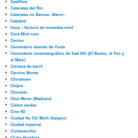
Castillos
Cataratas del Rin
Cataratas río Barosa –Barro–
Catedral
Ceca – factoria de monedas mint
Ceca Mint coin
Cecina
Cementerio alemán de Yuste
Cementerio cinematográfico de Sad Hill (El Bueno, el Feo y
el Malo)
Cerveza de barril
Cervino Monte
Chinatown
Chipre
Chocaito
Chot Minor (Madraza)
Cielos verdes
Cine 4D
Ciudad Ho Chi Minh (Saigón)
Ciudad Imperial.
Civitavecchia
Clube Humbria