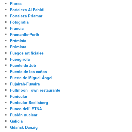
Flores
Fortaleza Al Fahidi
Fortaleza Priamar
Fotografía
Francia
Fremantle-Perth
Frómista
Frómista
Fuegos artificiales
Fuengirola
Fuente de Job
Fuente de los caños
Fuerte de Miguel Ángel
Fujairah-Fuyaira
Fullmoon Town restaurante
Funicular
Funicular Seelisberg
Fuoco dell' ETNA
Fusión nuclear
Galicia
Gdańsk Danzig