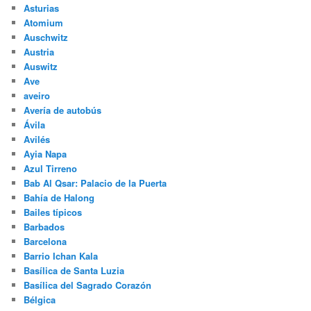
Asturias
Atomium
Auschwitz
Austria
Auswitz
Ave
aveiro
Avería de autobús
Ávila
Avilés
Ayia Napa
Azul Tirreno
Bab Al Qsar: Palacio de la Puerta
Bahía de Halong
Bailes típicos
Barbados
Barcelona
Barrio Ichan Kala
Basílica de Santa Luzia
Basílica del Sagrado Corazón
Bélgica