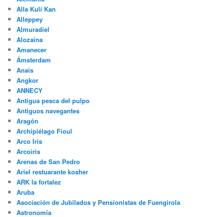
Alla Kuli Kan
Alleppey
Almuradiel
Alozaina
Amanecer
Ámsterdam
Anais
Angkor
ANNECY
Antigua pesca del pulpo
Antiguos navegantes
Aragón
Archipiélago Fioul
Arco Iris
Arcoiris
Arenas de San Pedro
Ariel restuarante kosher
ARK la fortalez
Aruba
Asociación de Jubilados y Pensionistas de Fuengirola
Astronomía