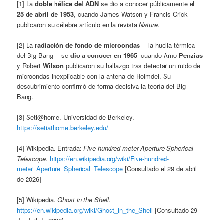
[1] La
doble hélice del ADN
se dio a conocer públicamente el
25 de abril de 1953
, cuando James Watson y Francis Crick
publicaron su célebre artículo en la revista
Nature
.
[2] La
radiación de fondo de microondas
—la huella térmica
del Big Bang— se
dio a conocer en 1965
, cuando Arno
Penzias
y Robert
Wilson
publicaron su hallazgo tras detectar un ruido de
microondas inexplicable con la antena de Holmdel. Su
descubrimiento confirmó de forma decisiva la teoría del Big
Bang.
[3] Seti@home. Universidad de Berkeley.
https://setiathome.berkeley.edu/
[4] Wikipedia. Entrada:
Five-hundred-meter Aperture Spherical
Telescope
.
https://en.wikipedia.org/wiki/Five-hundred-
meter_Aperture_Spherical_Telescope
[Consultado el 29 de abril
de 2026]
[5] Wikipedia.
Ghost in the Shell
.
https://en.wikipedia.org/wiki/Ghost_in_the_Shell
[Consultado 29