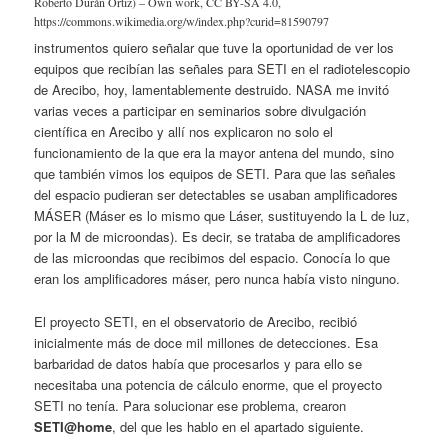
Roberto Durán Ortiz) – Own work, CC BY-SA 4.0,
https://commons.wikimedia.org/w/index.php?curid=81590797
instrumentos quiero señalar que tuve la oportunidad de ver los
equipos que recibían las señales para SETI en el radiotelescopio
de Arecibo, hoy, lamentablemente destruido. NASA me invitó
varias veces a participar en seminarios sobre divulgación
científica en Arecibo y allí nos explicaron no solo el
funcionamiento de la que era la mayor antena del mundo, sino
que también vimos los equipos de SETI. Para que las señales
del espacio pudieran ser detectables se usaban amplificadores
MÁSER (Máser es lo mismo que Láser, sustituyendo la L de luz,
por la M de microondas). Es decir, se trataba de amplificadores
de las microondas que recibimos del espacio. Conocía lo que
eran los amplificadores máser, pero nunca había visto ninguno.
El proyecto SETI, en el observatorio de Arecibo, recibió
inicialmente más de doce mil millones de detecciones. Esa
barbaridad de datos había que procesarlos y para ello se
necesitaba una potencia de cálculo enorme, que el proyecto
SETI no tenía. Para solucionar ese problema, crearon
SETI@home
, del que les hablo en el apartado siguiente.