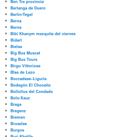
Ben Tre provincia
Berlanga de Duero
Berlin-Tegel
Berna
Berna
Bibi Khanym mezquita del viernes
Bidart
Bielsa
Big Bus Muscat
Big Bus Tours
Birgu Vittoriosa
Blas de Lezo
Boccadase–Liguria
Bodegón El Chocaito
Bollollus del Condado
Bolo-Xauz
Braga
Bregenz
Bremen
Bruselas
Burgos
Burj Khalifa