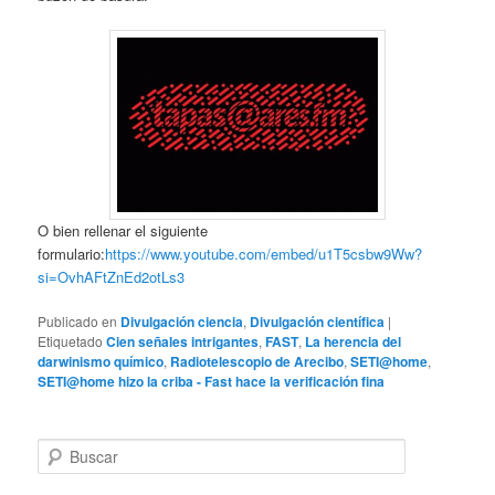
O bien rellenar el siguiente
formulario:
https://www.youtube.com/embed/u1T5csbw9Ww?
si=OvhAFtZnEd2otLs3
Publicado en
Divulgación ciencia
,
Divulgación científica
|
Etiquetado
Cien señales intrigantes
,
FAST
,
La herencia del
darwinismo químico
,
Radiotelescopio de Arecibo
,
SETI@home
,
SETI@home hizo la criba - Fast hace la verificación fina
B
u
s