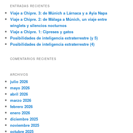
c
ENTRADAS RECIENTES
a
Viaje a Chipre. 3: de Múnich a Lárnaca y a Ayia Napa
r
Viaje a Chipre. 2: de Málaga a Múnich, un viaje entre
winglets y silencios nocturnos
Viaje a Chipre. 1: Cipreses y gatos
Posibilidades de inteligencia extraterrestre (y 5)
Posibilidades de inteligencia extraterrestre (4)
COMENTARIOS RECIENTES
ARCHIVOS
julio 2026
mayo 2026
abril 2026
marzo 2026
febrero 2026
enero 2026
diciembre 2025
noviembre 2025
octubre 2025