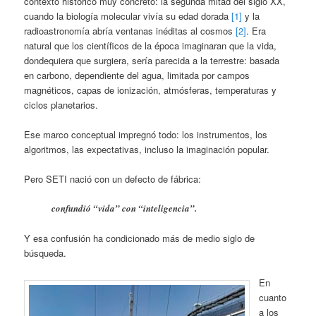
contexto histórico muy concreto: la segunda mitad del siglo XX,
cuando la biología molecular vivía su edad dorada
[1]
y la
radioastronomía abría ventanas inéditas al cosmos
[2]
. Era
natural que los científicos de la época imaginaran que la vida,
dondequiera que surgiera, sería parecida a la terrestre: basada
en carbono, dependiente del agua, limitada por campos
magnéticos, capas de ionización, atmósferas, temperaturas y
ciclos planetarios.
Ese marco conceptual impregnó todo: los instrumentos, los
algoritmos, las expectativas, incluso la imaginación popular.
Pero SETI nació con un defecto de fábrica:
confundió “vida” con “inteligencia”.
Y esa confusión ha condicionado más de medio siglo de
búsqueda.
En
cuanto
a los