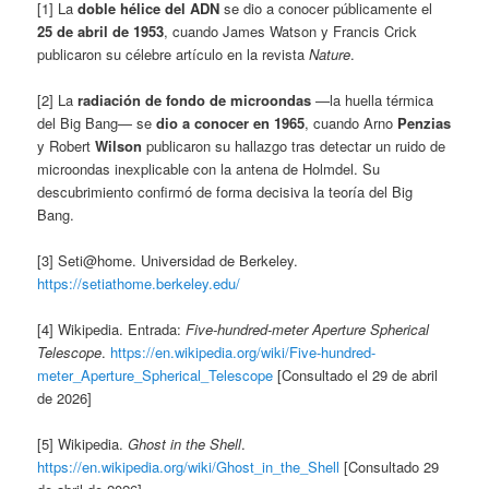
[1] La
doble hélice del ADN
se dio a conocer públicamente el
25 de abril de 1953
, cuando James Watson y Francis Crick
publicaron su célebre artículo en la revista
Nature
.
[2] La
radiación de fondo de microondas
—la huella térmica
del Big Bang— se
dio a conocer en 1965
, cuando Arno
Penzias
y Robert
Wilson
publicaron su hallazgo tras detectar un ruido de
microondas inexplicable con la antena de Holmdel. Su
descubrimiento confirmó de forma decisiva la teoría del Big
Bang.
[3] Seti@home. Universidad de Berkeley.
https://setiathome.berkeley.edu/
[4] Wikipedia. Entrada:
Five-hundred-meter Aperture Spherical
Telescope
.
https://en.wikipedia.org/wiki/Five-hundred-
meter_Aperture_Spherical_Telescope
[Consultado el 29 de abril
de 2026]
[5] Wikipedia.
Ghost in the Shell
.
https://en.wikipedia.org/wiki/Ghost_in_the_Shell
[Consultado 29