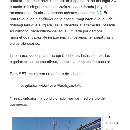
contexto histórico muy concreto: la segunda mitad del siglo XX,
cuando la biología molecular vivía su edad dorada
[1]
y la
radioastronomía abría ventanas inéditas al cosmos
[2]
. Era
natural que los científicos de la época imaginaran que la vida,
dondequiera que surgiera, sería parecida a la terrestre: basada
en carbono, dependiente del agua, limitada por campos
magnéticos, capas de ionización, atmósferas, temperaturas y
ciclos planetarios.
Ese marco conceptual impregnó todo: los instrumentos, los
algoritmos, las expectativas, incluso la imaginación popular.
Pero SETI nació con un defecto de fábrica:
confundió “vida” con “inteligencia”.
Y esa confusión ha condicionado más de medio siglo de
búsqueda.
En
cuanto
a los