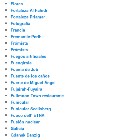
Flores
Fortaleza Al Fahidi
Fortaleza Priamar
Fotografía
Francia
Fremantle-Perth
Frómista
Frómista
Fuegos artificiales
Fuengirola
Fuente de Job
Fuente de los caños
Fuerte de Miguel Ángel
Fujairah-Fuyaira
Fullmoon Town restaurante
Funicular
Funicular Seelisberg
Fuoco dell' ETNA
Fusión nuclear
Galicia
Gdańsk Danzig