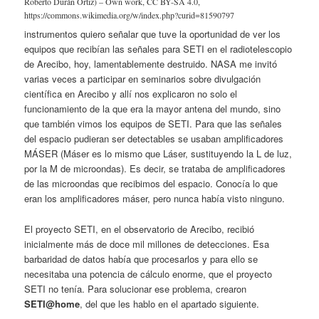
Roberto Durán Ortiz) – Own work, CC BY-SA 4.0,
https://commons.wikimedia.org/w/index.php?curid=81590797
instrumentos quiero señalar que tuve la oportunidad de ver los
equipos que recibían las señales para SETI en el radiotelescopio
de Arecibo, hoy, lamentablemente destruido. NASA me invitó
varias veces a participar en seminarios sobre divulgación
científica en Arecibo y allí nos explicaron no solo el
funcionamiento de la que era la mayor antena del mundo, sino
que también vimos los equipos de SETI. Para que las señales
del espacio pudieran ser detectables se usaban amplificadores
MÁSER (Máser es lo mismo que Láser, sustituyendo la L de luz,
por la M de microondas). Es decir, se trataba de amplificadores
de las microondas que recibimos del espacio. Conocía lo que
eran los amplificadores máser, pero nunca había visto ninguno.
El proyecto SETI, en el observatorio de Arecibo, recibió
inicialmente más de doce mil millones de detecciones. Esa
barbaridad de datos había que procesarlos y para ello se
necesitaba una potencia de cálculo enorme, que el proyecto
SETI no tenía. Para solucionar ese problema, crearon
SETI@home
, del que les hablo en el apartado siguiente.