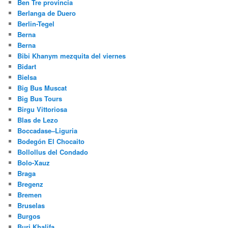
Ben Tre provincia
Berlanga de Duero
Berlin-Tegel
Berna
Berna
Bibi Khanym mezquita del viernes
Bidart
Bielsa
Big Bus Muscat
Big Bus Tours
Birgu Vittoriosa
Blas de Lezo
Boccadase–Liguria
Bodegón El Chocaito
Bollollus del Condado
Bolo-Xauz
Braga
Bregenz
Bremen
Bruselas
Burgos
Burj Khalifa