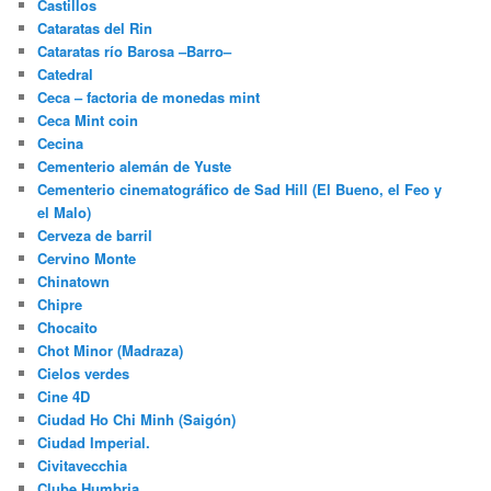
Castillos
Cataratas del Rin
Cataratas río Barosa –Barro–
Catedral
Ceca – factoria de monedas mint
Ceca Mint coin
Cecina
Cementerio alemán de Yuste
Cementerio cinematográfico de Sad Hill (El Bueno, el Feo y
el Malo)
Cerveza de barril
Cervino Monte
Chinatown
Chipre
Chocaito
Chot Minor (Madraza)
Cielos verdes
Cine 4D
Ciudad Ho Chi Minh (Saigón)
Ciudad Imperial.
Civitavecchia
Clube Humbria