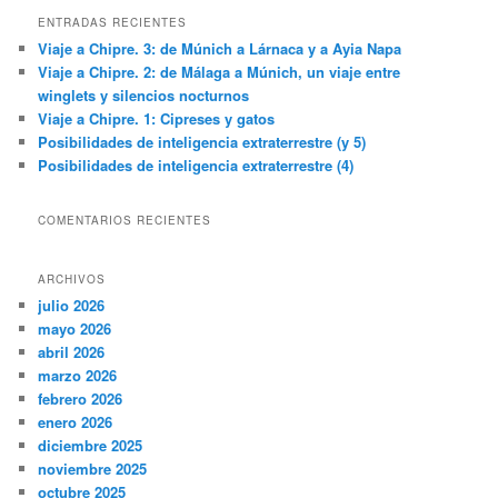
c
ENTRADAS RECIENTES
a
Viaje a Chipre. 3: de Múnich a Lárnaca y a Ayia Napa
r
Viaje a Chipre. 2: de Málaga a Múnich, un viaje entre
winglets y silencios nocturnos
Viaje a Chipre. 1: Cipreses y gatos
Posibilidades de inteligencia extraterrestre (y 5)
Posibilidades de inteligencia extraterrestre (4)
COMENTARIOS RECIENTES
ARCHIVOS
julio 2026
mayo 2026
abril 2026
marzo 2026
febrero 2026
enero 2026
diciembre 2025
noviembre 2025
octubre 2025