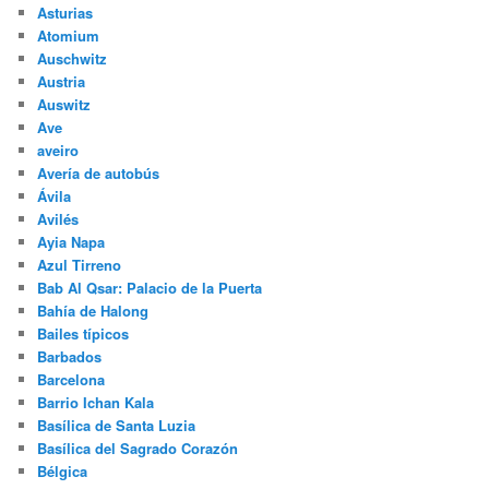
Asturias
Atomium
Auschwitz
Austria
Auswitz
Ave
aveiro
Avería de autobús
Ávila
Avilés
Ayia Napa
Azul Tirreno
Bab Al Qsar: Palacio de la Puerta
Bahía de Halong
Bailes típicos
Barbados
Barcelona
Barrio Ichan Kala
Basílica de Santa Luzia
Basílica del Sagrado Corazón
Bélgica