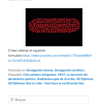
O bien rellenar el siguiente
formulario:
https://www.youtube.com/embed/u1T5csbw9Ww?
si=OvhAFtZnEd2otLs3
Publicado en
Divulgación ciencia
,
Divulgación científica
|
Etiquetado
Cien señales intrigantes
,
FAST
,
La herencia del
darwinismo químico
,
Radiotelescopio de Arecibo
,
SETI@home
,
SETI@home hizo la criba - Fast hace la verificación fina
B
u
s