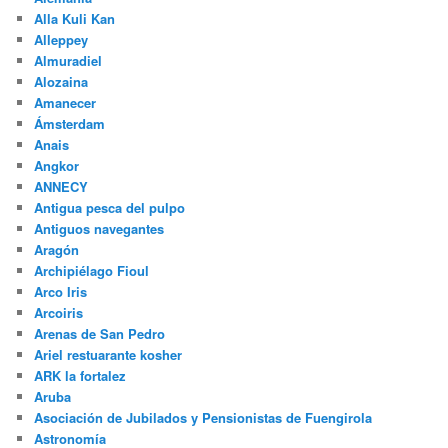
Alla Kuli Kan
Alleppey
Almuradiel
Alozaina
Amanecer
Ámsterdam
Anais
Angkor
ANNECY
Antigua pesca del pulpo
Antiguos navegantes
Aragón
Archipiélago Fioul
Arco Iris
Arcoiris
Arenas de San Pedro
Ariel restuarante kosher
ARK la fortalez
Aruba
Asociación de Jubilados y Pensionistas de Fuengirola
Astronomía