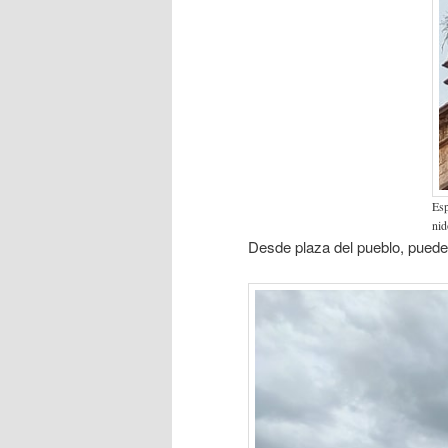
Esp
nid
Desde plaza del pueblo, puede