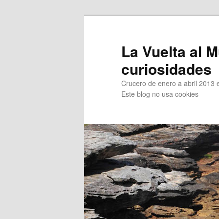
Ir
Ir
al
al
contenido
contenido
La Vuelta al M
principal
secundario
curiosidades
Crucero de enero a abril 2013 en
Este blog no usa cookies