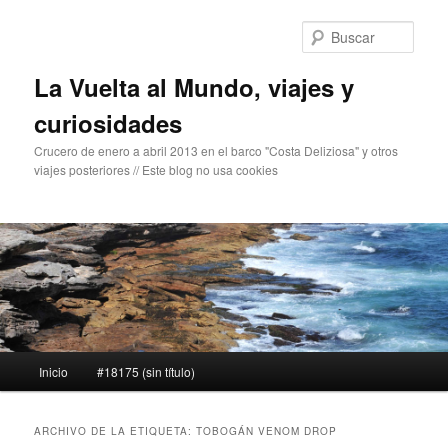
Ir
Ir
al
al
Busc
contenido
contenido
principal
secundario
La Vuelta al Mundo, viajes y
curiosidades
Crucero de enero a abril 2013 en el barco "Costa Deliziosa" y otros
viajes posteriores // Este blog no usa cookies
Menú
Inicio
#18175 (sin título)
principal
ARCHIVO DE LA ETIQUETA:
TOBOGÁN VENOM DROP