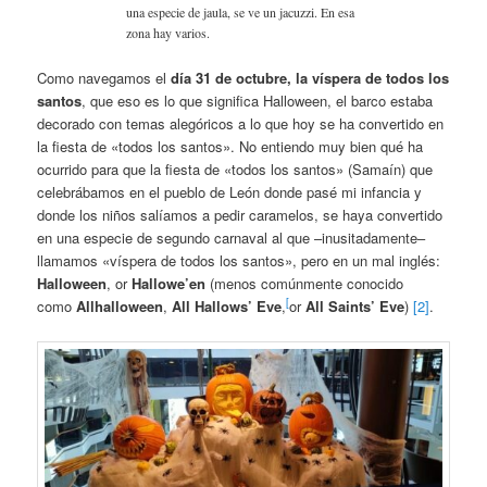
una especie de jaula, se ve un jacuzzi. En esa
zona hay varios.
Como navegamos el
día 31 de octubre, la víspera de todos los
santos
, que eso es lo que significa Halloween, el barco estaba
decorado con temas alegóricos a lo que hoy se ha convertido en
la fiesta de «todos los santos». No entiendo muy bien qué ha
ocurrido para que la fiesta de «todos los santos» (Samaín) que
celebrábamos en el pueblo de León donde pasé mi infancia y
donde los niños salíamos a pedir caramelos, se haya convertido
en una especie de segundo carnaval al que –inusitadamente–
llamamos «víspera de todos los santos», pero en un mal inglés:
Halloween
, or
Hallowe’en
(menos comúnmente conocido
[
como
Allhalloween
,
All Hallows’ Eve
,
or
All Saints’ Eve
)
[2]
.