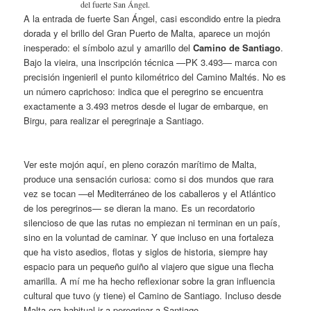
del fuerte San Ángel.
A la entrada de fuerte San Ángel, casi escondido entre la piedra
dorada y el brillo del Gran Puerto de Malta, aparece un mojón
inesperado: el símbolo azul y amarillo del
Camino de Santiago
.
Bajo la vieira, una inscripción técnica —PK 3.493— marca con
precisión ingenieril el punto kilométrico del Camino Maltés. No es
un número caprichoso: indica que el peregrino se encuentra
exactamente a 3.493 metros desde el lugar de embarque, en
Birgu, para realizar el peregrinaje a Santiago.
Ver este mojón aquí, en pleno corazón marítimo de Malta,
produce una sensación curiosa: como si dos mundos que rara
vez se tocan —el Mediterráneo de los caballeros y el Atlántico
de los peregrinos— se dieran la mano. Es un recordatorio
silencioso de que las rutas no empiezan ni terminan en un país,
sino en la voluntad de caminar. Y que incluso en una fortaleza
que ha visto asedios, flotas y siglos de historia, siempre hay
espacio para un pequeño guiño al viajero que sigue una flecha
amarilla. A mí me ha hecho reflexionar sobre la gran influencia
cultural que tuvo (y tiene) el Camino de Santiago. Incluso desde
Malta era habitual ir a peregrinar a Santiago.