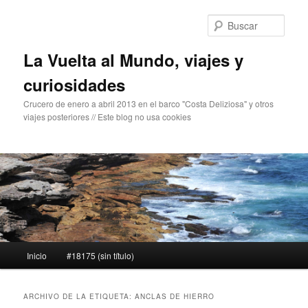
Ir
Ir
al
al
Busc
contenido
contenido
principal
secundario
La Vuelta al Mundo, viajes y
curiosidades
Crucero de enero a abril 2013 en el barco "Costa Deliziosa" y otros
viajes posteriores // Este blog no usa cookies
Menú
Inicio
#18175 (sin título)
principal
ARCHIVO DE LA ETIQUETA:
ANCLAS DE HIERRO