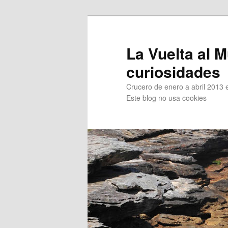
Ir
al
contenido
La Vuelta al M
principal
curiosidades
Crucero de enero a abril 2013 en
Este blog no usa cookies