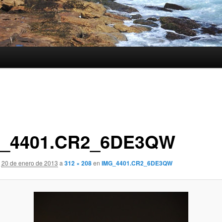
_4401.CR2_6DE3QW
20 de enero de 2013
a
312 × 208
en
IMG_4401.CR2_6DE3QW