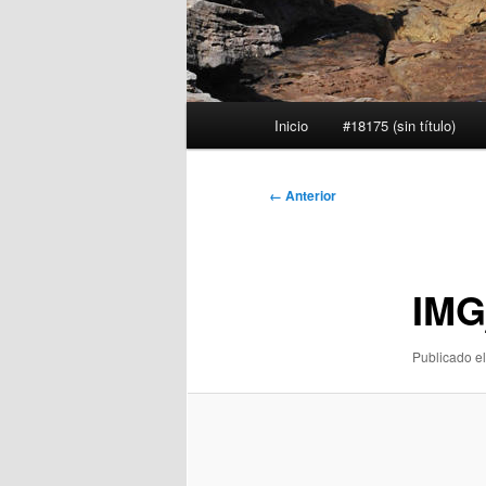
Menú
Inicio
#18175 (sin título)
principal
Navegador
← Anterior
de
imágenes
IMG
Publicado el